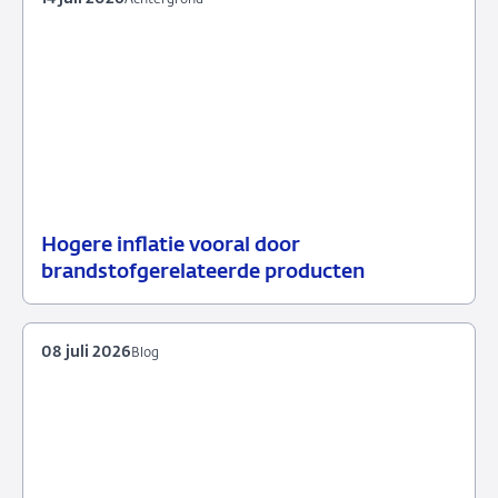
Hogere inflatie vooral door
14
Achtergrond
brandstofgerelateerde producten
juli
2026
08 juli 2026
Blog