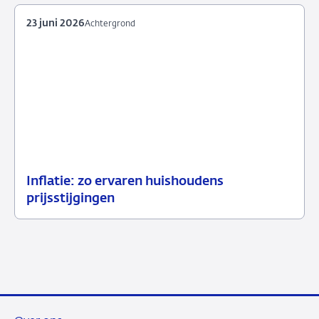
2026
23 juni 2026
Achtergrond
Inflatie: zo ervaren huishoudens
23
Achtergrond
prijsstijgingen
juni
2026