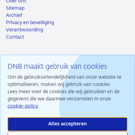
Over ons
Sitemap
Archief
Privacy en beveiliging
Verantwoording
Contact
DNB maakt gebruik van cookies
RSS
Instagram
Linkedin
X
Om de gebruiksvriendelijkheid van onze website te
optimaliseren, maken wij gebruik van cookies.
Lees meer over de cookies die wij gebruiken en de
gegevens die we daarmee verzamelen in onze
Wij maken ons sterk voor financiële stabiliteit en
cookie-policy
.
dragen daarmee bij aan duurzame welvaart in
Nederland.
Alles accepteren