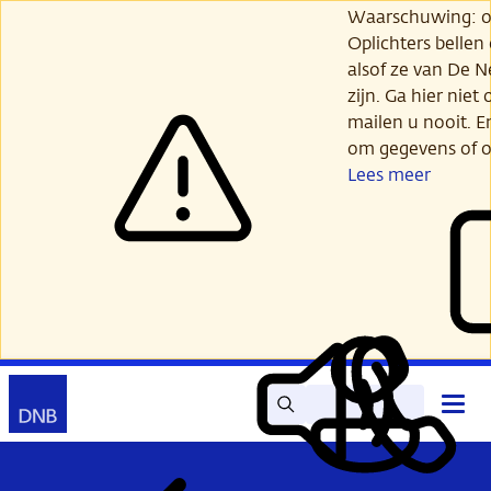
Ga
Waarschuwing: opl
verder
Oplichters bellen
naar
alsof ze van De 
hoofdinhoud
zijn. Ga hier niet 
mailen u nooit. E
om gegevens of o
Lees meer
Zoek
Contact
Hoof
Lees
Mijn
open
voor
DNB