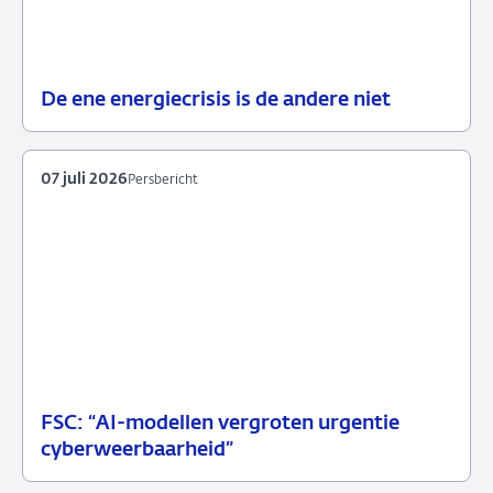
De ene energiecrisis is de andere niet
08
Blog
juli
2026
07 juli 2026
Persbericht
FSC: “AI-modellen vergroten urgentie
07
Persbericht
cyberweerbaarheid”
juli