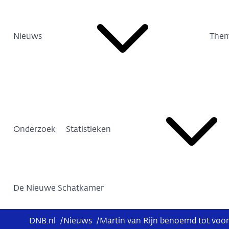
Nieuws
Them
Onderzoek
Statistieken
De Nieuwe Schatkamer
DNB.nl
/
Nieuws
/