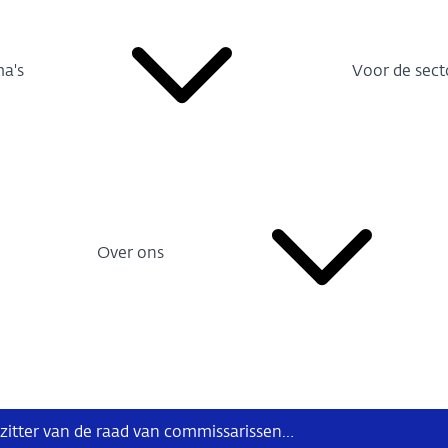
a's
Voor de sect
Over ons
Martin van Rijn benoemd tot voorzitter van de raad van commissarissen van DNB per 1 juni 2023