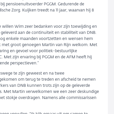
EO bij pensioenuitvoerder PGGM. Gedurende de
che Zorg. Kuijken treedt na 11 jaar, waarvan hij 8
We willen Wim zeer bedanken voor zijn toewijding en
e geleverd aan de continuïteit en stabiliteit van DNB.
nog enkele maanden voortzetten en wensen hem
t ik met groot genoegen Martin van Rijn welkom. Met
aring en gevoel voor politiek-bestuurlijke
 Met zijn ervaring bij PGGM en de AFM heeft hij
lende perspectieven.”
dswege te zijn geweest en na twee
 gekomen om terug te treden en afscheid te nemen
kers van DNB kunnen trots zijn op de geleverde
oers. Met Martin verwelkomen we een zeer deskundige
 het stokje overdragen. Namens alle commissarissen