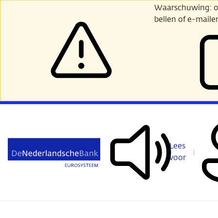
Ga
Waarschuwing: opl
verder
bellen of e-maile
naar
hoofdinhoud
Lees
voor