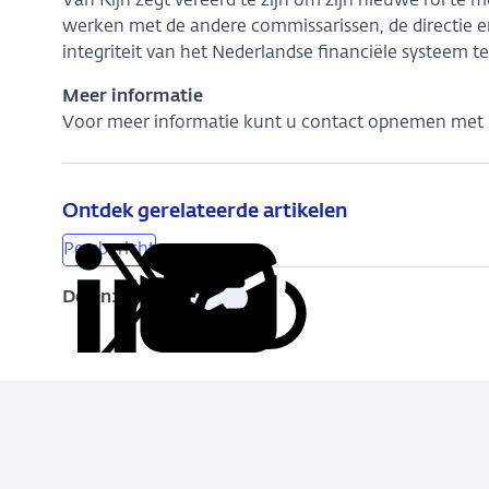
Van Rijn zegt vereerd te zijn om zijn nieuwe rol te m
werken met de andere commissarissen, de directie e
integriteit van het Nederlandse financiële systeem t
Meer informatie
Voor meer informatie kunt u contact opnemen met C
Ontdek gerelateerde artikelen
Persbericht
Delen:
Kopieer
Deel
Deel
Deel
Deel
deze
via
via
via
via
URL
LinkedIn
X
Facebook
e-
mail