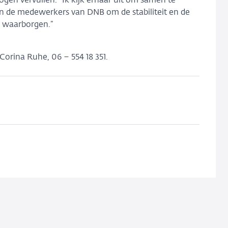
ogen vervullen. "Ik kijk ernaar uit om samen te
n de medewerkers van DNB om de stabiliteit en de
e waarborgen.”
orina Ruhe, 06 – 554 18 351.