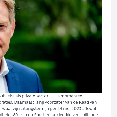
ublieke als private sector. Hij is momenteel
aties. Daarnaast is hij voorzitter van de Raad van
 waar zijn zittingstermijn per 24 mei 2023 afloopt.
dheid, Welzijn en Sport en bekleedde verschillende