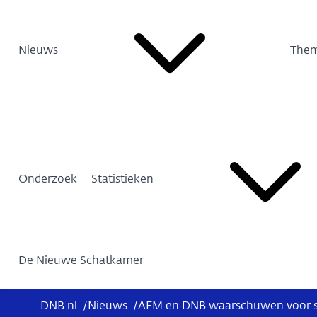
Nieuws
Them
Onderzoek
Statistieken
De Nieuwe Schatkamer
DNB.nl
/
Nieuws
/