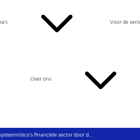
a's
Voor de sect
Over ons
AFM en DNB waarschuwen voor systeemrisico’s financiële sector door digitale afhankelijkheid