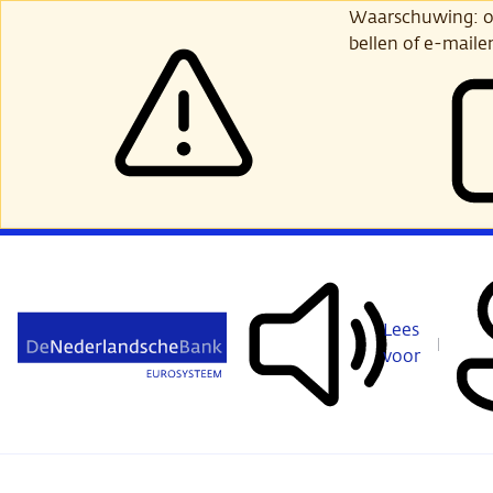
Ga
Waarschuwing: opl
verder
bellen of e-maile
naar
hoofdinhoud
Lees
voor