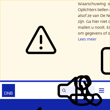
Ga
Waarschuwing: opl
verder
Oplichters bellen
naar
alsof ze van De 
hoofdinhoud
zijn. Ga hier niet 
mailen u nooit. E
om gegevens of o
Lees meer
Zoek
Contact
Hoof
Lees
Mijn
open
voor
DNB