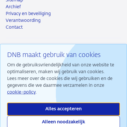
Sitemap
Archief
Privacy en beveiliging
Verantwoording
Contact
DNB maakt gebruik van cookies
RSS
Instagram
Linkedin
X
Om de gebruiksvriendelijkheid van onze website te
optimaliseren, maken wij gebruik van cookies.
Lees meer over de cookies die wij gebruiken en de
gegevens die we daarmee verzamelen in onze
Wij maken ons sterk voor financiële stabiliteit en
cookie-policy
.
dragen daarmee bij aan duurzame welvaart in
Nederland.
Alles accepteren
Alleen noodzakelijk