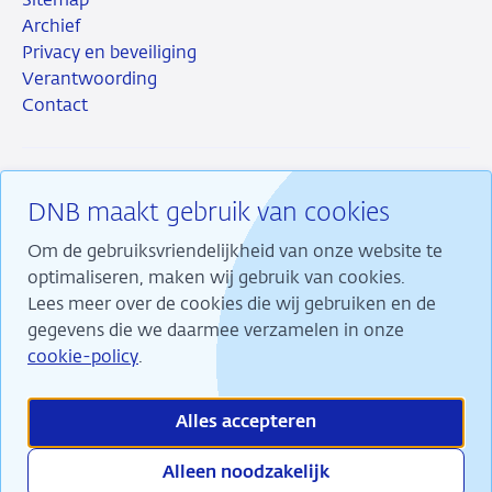
Sitemap
Archief
Privacy en beveiliging
Verantwoording
Contact
DNB maakt gebruik van cookies
RSS
Instagram
Linkedin
X
Om de gebruiksvriendelijkheid van onze website te
optimaliseren, maken wij gebruik van cookies.
Lees meer over de cookies die wij gebruiken en de
gegevens die we daarmee verzamelen in onze
Wij maken ons sterk voor financiële stabiliteit en
cookie-policy
.
dragen daarmee bij aan duurzame welvaart in
Nederland.
Alles accepteren
Alleen noodzakelijk