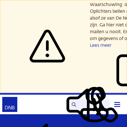
Ga
Waarschuwing: opl
verder
Oplichters bellen
naar
alsof ze van De 
hoofdinhoud
zijn. Ga hier niet 
mailen u nooit. E
om gegevens of o
Lees meer
Zoek
Contact
Hoof
Lees
Mijn
open
voor
DNB