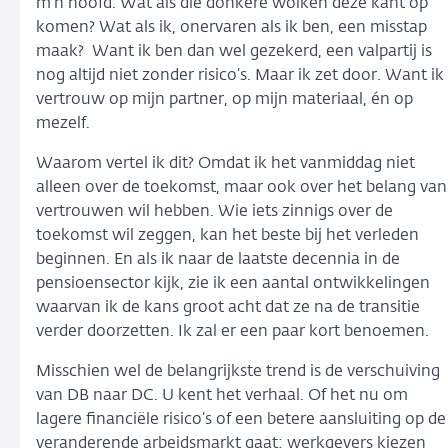
m’n hoofd. Wat als die donkere wolken deze kant op
komen? Wat als ik, onervaren als ik ben, een misstap
maak? Want ik ben dan wel gezekerd, een valpartij is
nog altijd niet zonder risico’s. Maar ik zet door. Want ik
vertrouw op mijn partner, op mijn materiaal, én op
mezelf.
Waarom vertel ik dit? Omdat ik het vanmiddag niet
alleen over de toekomst, maar ook over het belang van
vertrouwen wil hebben. Wie iets zinnigs over de
toekomst wil zeggen, kan het beste bij het verleden
beginnen. En als ik naar de laatste decennia in de
pensioensector kijk, zie ik een aantal ontwikkelingen
waarvan ik de kans groot acht dat ze na de transitie
verder doorzetten. Ik zal er een paar kort benoemen.
Misschien wel de belangrijkste trend is de verschuiving
van DB naar DC. U kent het verhaal. Of het nu om
lagere financiële risico’s of een betere aansluiting op de
veranderende arbeidsmarkt gaat: werkgevers kiezen