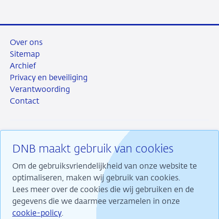
Over ons
Sitemap
Archief
Privacy en beveiliging
Verantwoording
Contact
DNB maakt gebruik van cookies
RSS
Instagram
Linkedin
X
Om de gebruiksvriendelijkheid van onze website te
optimaliseren, maken wij gebruik van cookies.
Lees meer over de cookies die wij gebruiken en de
gegevens die we daarmee verzamelen in onze
Wij maken ons sterk voor financiële stabiliteit en
cookie-policy
.
dragen daarmee bij aan duurzame welvaart in