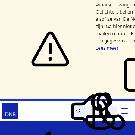
Ga
Waarschuwing: opl
verder
Oplichters bellen
naar
alsof ze van De 
hoofdinhoud
zijn. Ga hier niet 
mailen u nooit. E
om gegevens of o
Lees meer
Zoek
Contact
Hoof
Lees
Mijn
open
voor
DNB