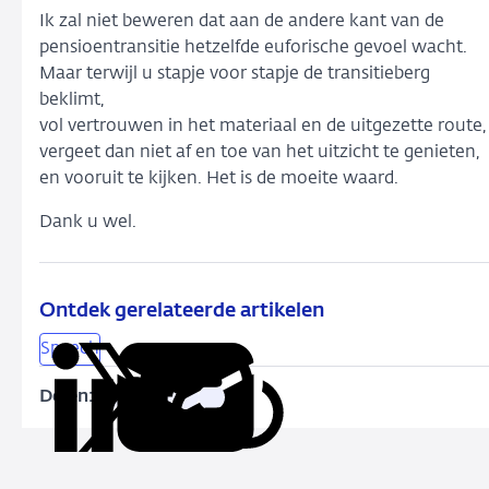
Ik zal niet beweren dat aan de andere kant van de
pensioentransitie hetzelfde euforische gevoel wacht.
Maar terwijl u stapje voor stapje de transitieberg
beklimt,
vol vertrouwen in het materiaal en de uitgezette route,
vergeet dan niet af en toe van het uitzicht te genieten,
en vooruit te kijken. Het is de moeite waard.
Dank u wel.
Ontdek gerelateerde artikelen
Speech
Delen:
Kopieer
Deel
Deel
Deel
Deel
deze
via
via
via
via
URL
LinkedIn
X
Facebook
e-
mail