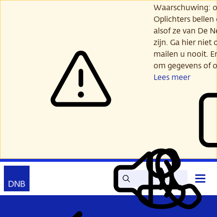
Ga
Waarschuwing: opl
verder
Oplichters bellen
naar
alsof ze van De 
hoofdinhoud
zijn. Ga hier niet 
mailen u nooit. E
om gegevens of o
Lees meer
Zoek
Contact
Hoof
Lees
Mijn
open
voor
DNB