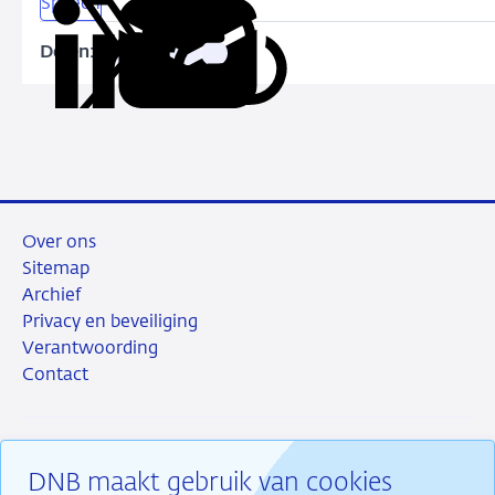
Speech
Delen:
Kopieer
Deel
Deel
Deel
Deel
deze
via
via
via
via
URL
LinkedIn
X
Facebook
e-
mail
Over ons
Sitemap
Archief
Privacy en beveiliging
Verantwoording
Contact
DNB maakt gebruik van cookies
RSS
Instagram
Linkedin
X