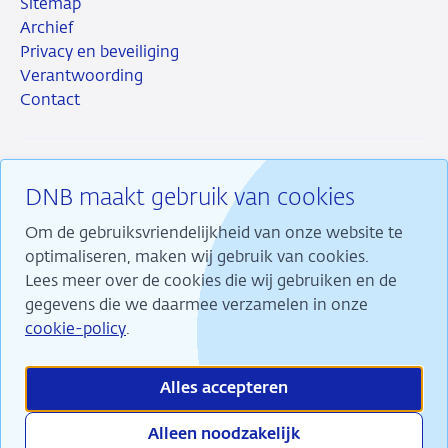
Sitemap
Archief
Privacy en beveiliging
Verantwoording
Contact
DNB maakt gebruik van cookies
RSS
Instagram
Linkedin
X
Om de gebruiksvriendelijkheid van onze website te
optimaliseren, maken wij gebruik van cookies.
Lees meer over de cookies die wij gebruiken en de
gegevens die we daarmee verzamelen in onze
Wij maken ons sterk voor financiële stabiliteit en
cookie-policy
.
dragen daarmee bij aan duurzame welvaart in
Nederland.
Alles accepteren
Alleen noodzakelijk