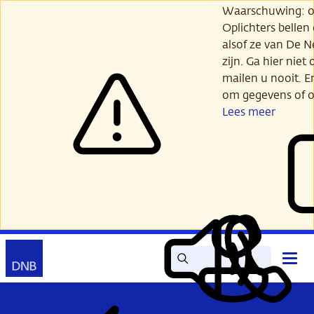
Ga
Waarschuwing: opl
verder
Oplichters bellen
naar
alsof ze van De 
hoofdinhoud
zijn. Ga hier niet 
mailen u nooit. E
om gegevens of o
Lees meer
Zoek
Contact
Hoof
Lees
Mijn
open
voor
DNB