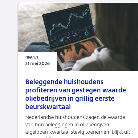
Nieuws
21 mei 2026
21
Nieuws
Beleggende huishoudens
mei
profiteren van gestegen waarde
2026
oliebedrijven in grillig eerste
beurskwartaal
Nederlandse huishoudens zagen de waarde
van hun beleggingen in oliebedrijven
afgelopen kwartaal stevig toenemen, blijkt uit