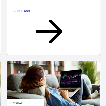
Lees meer
Olaf
Sleijpen
bij
WNL
op
Zondag
Nieuws