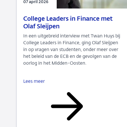
07 april 2026
07
DNB
College Leaders in Finance met
april
in
Olaf Sleijpen
2026
de
In een uitgebreid interview met Twan Huys bij
media
College Leaders in Finance, ging Olaf Sleijpen
in op vragen van studenten, onder meer over
het beleid van de ECB en de gevolgen van de
oorlog in het Midden-Oosten.
Lees meer
College
Leaders
in
Finance
met
Olaf
Sleijpen