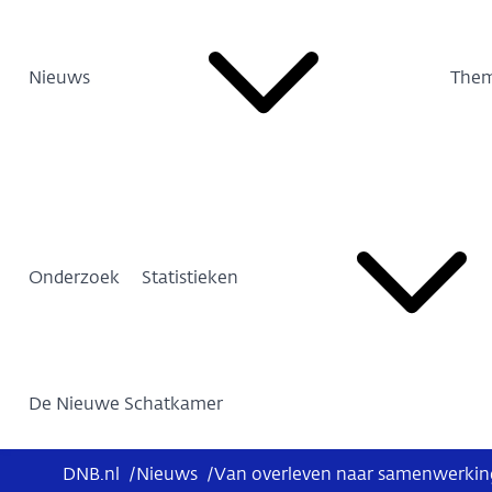
Nieuws
Them
Onderzoek
Statistieken
De Nieuwe Schatkamer
DNB.nl
/
Nieuws
/