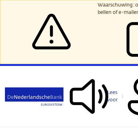
Ga
Waarschuwing: opl
verder
bellen of e-maile
naar
hoofdinhoud
Lees
voor