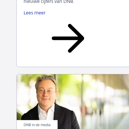
nieuwe cijfers van DNB.
Lees meer
Beleggende
huishoudens
profiteren
van
gestegen
waarde
oliebedrijven
in
grillig
eerste
beurskwartaal
DNB in de media