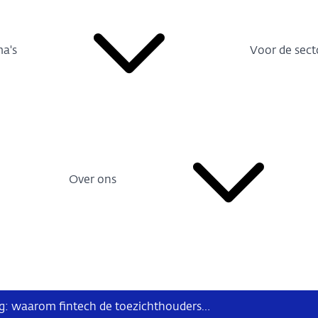
a's
Voor de sect
Over ons
Van overleven naar samenwerking: waarom fintech de toezichthouders nodig heeft, en de toezichthouders fintech