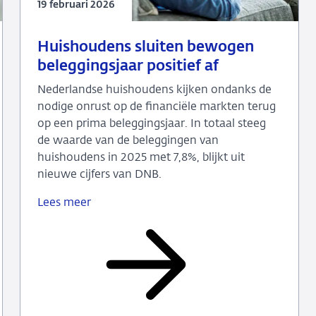
19 februari 2026
19
Nieuws
Huishoudens sluiten bewogen
februari
beleggingsjaar positief af
2026
Nederlandse huishoudens kijken ondanks de
nodige onrust op de financiële markten terug
op een prima beleggingsjaar. In totaal steeg
de waarde van de beleggingen van
huishoudens in 2025 met 7,8%, blijkt uit
nieuwe cijfers van DNB.
Lees meer
Huishoudens
sluiten
bewogen
beleggingsjaar
positief
af