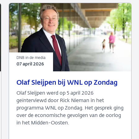
DNB in de media
07 april 2026
07
DNB
Olaf Sleijpen bij WNL op Zondag
april
in
Olaf Sleijpen werd op 5 april 2026
2026
de
geïnterviewd door Rick Nieman in het
media
programma WNL op Zondag. Het gesprek ging
over de economische gevolgen van de oorlog
in het Midden-Oosten.