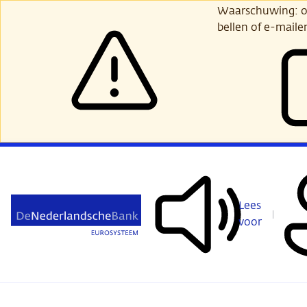
Ga
Waarschuwing: opl
verder
bellen of e-maile
naar
hoofdinhoud
Lees
voor