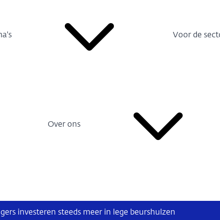
a's
Voor de sect
Over ons
ggers investeren steeds meer in lege beurshulzen