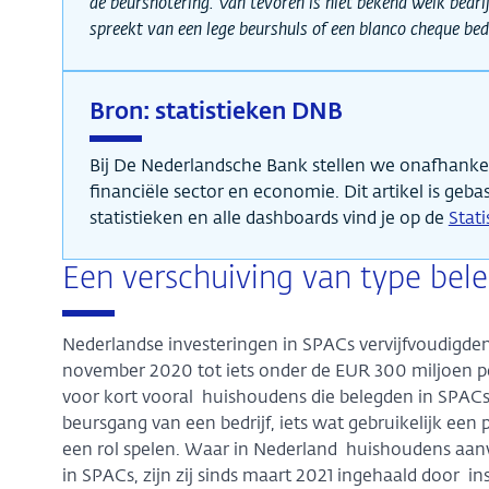
de beursnotering. Van tevoren is niet bekend welk bed
spreekt van een lege beurshuls of een blanco cheque bedr
Bron: statistieken DNB
Bij De Nederlandsche Bank stellen we onafhankeli
financiële sector en economie. Dit artikel is geba
statistieken en alle dashboards vind je op de
Stat
Een verschuiving van type bel
Nederlandse investeringen in SPACs vervijfvoudigden
november 2020 tot iets onder de EUR 300 miljoen p
voor kort vooral huishoudens die belegden in SPACs
beursgang van een bedrijf, iets wat gebruikelijk een 
een rol spelen. Waar in Nederland huishoudens aan
in SPACs, zijn zij sinds maart 2021 ingehaald door in