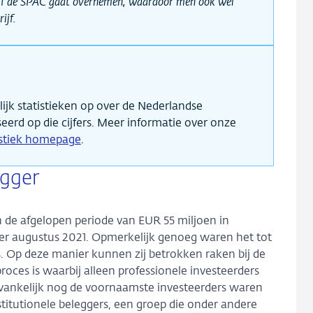
rijf de SPAC gaat overnemen, waardoor men ook wel
ijf.
jk statistieken op over de Nederlandse
seerd op die cijfers. Meer informatie over onze
istiek homepage
.
egger
 de afgelopen periode van EUR 55 miljoen in
er augustus 2021. Opmerkelijk genoeg waren het tot
. Op deze manier kunnen zij betrokken raken bij de
proces is waarbij alleen professionele investeerders
vankelijk nog de voornaamste investeerders waren
stitutionele beleggers, een groep die onder andere