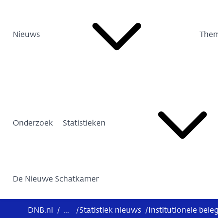
Nieuws
Them
Onderzoek
Statistieken
De Nieuwe Schatkamer
DNB.nl
/
...
/
Statistiek nieuws
/
Institutionele bele