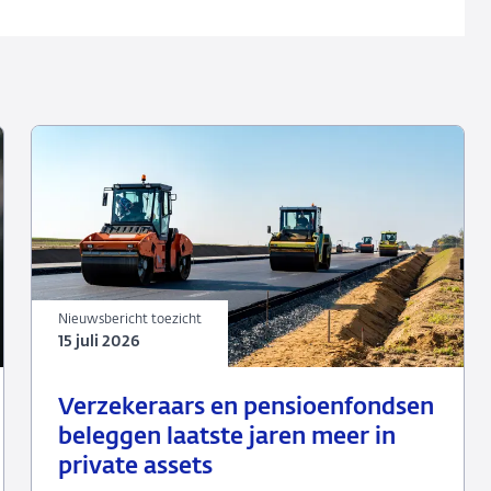
Nieuwsbericht toezicht
15 juli 2026
15
Nieuwsbericht
Verzekeraars en pensioenfondsen
juli
toezicht
beleggen laatste jaren meer in
2026
private assets