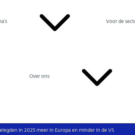
a's
Voor de sect
Over ons
legden in 2025 meer in Europa en minder in de VS