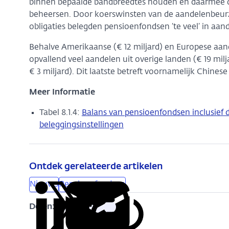
binnen bepaalde bandbreedtes houden en daarmee de 
beheersen. Door koerswinsten van de aandelenbeurze
obligaties belegden pensioenfondsen ‘te veel’ in aand
Behalve Amerikaanse (€ 12 miljard) en Europese aan
opvallend veel aandelen uit overige landen (€ 19 mil
€ 3 miljard). Dit laatste betreft voornamelijk Chinese
Meer Informatie
Tabel 8.1.4:
Balans van pensioenfondsen inclusief d
beleggingsinstellingen
Ontdek gerelateerde artikelen
Nieuws
Pensioenfondsen
Delen:
Kopieer
Deel
Deel
Deel
Deel
deze
via
via
via
via
URL