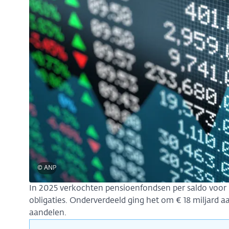
© ANP
In 2025 verkochten pensioenfondsen per saldo voor
obligaties. Onderverdeeld ging het om € 18 miljard aan
aandelen.