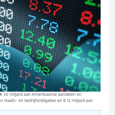
 € 30 miljard aan Amerikaanse aandelen en
 staats- en bedrijfsobligaties en € 12 miljard aan