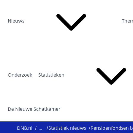
Nieuws
Them
Onderzoek
Statistieken
De Nieuwe Schatkamer
DNB.nl
/
...
/
Statistiek nieuws
/
Pensioenfondsen be