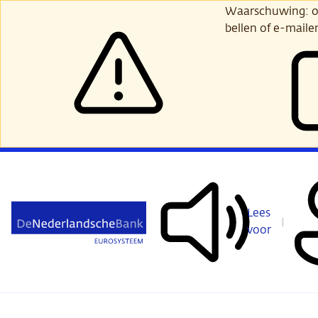
Ga
Waarschuwing: opl
verder
bellen of e-maile
naar
hoofdinhoud
Lees
voor