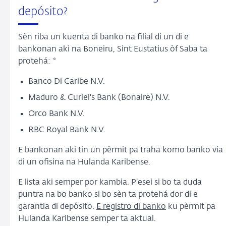
depósito?
Sèn riba un kuenta di banko na filial di un di e
bankonan aki na Boneiru, Sint Eustatius òf Saba ta
protehá: *
Banco Di Caribe N.V.
Maduro & Curiel's Bank (Bonaire) N.V.
Orco Bank N.V.
RBC Royal Bank N.V.
E bankonan aki tin un pèrmit pa traha komo banko via
di un ofisina na Hulanda Karibense.
E lista aki semper por kambia. P’esei si bo ta duda
puntra na bo banko si bo sèn ta protehá dor di e
garantia di depósito.
E registro di banko
ku pèrmit pa
Hulanda Karibense semper ta aktual.