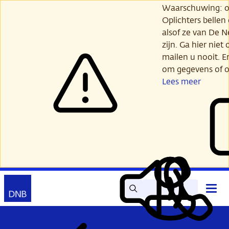
Ga
Waarschuwing: opl
verder
Oplichters bellen
naar
alsof ze van De 
hoofdinhoud
zijn. Ga hier niet 
mailen u nooit. E
om gegevens of o
Lees meer
Zoek
Contact
Hoof
Lees
Mijn
open
voor
DNB