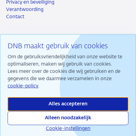
Privacy en beveiliging
Verantwoording
Contact
DNB maakt gebruik van cookies
RSS
Instagram
Linkedin
X
Om de gebruiksvriendelijkheid van onze website te
optimaliseren, maken wij gebruik van cookies.
Lees meer over de cookies die wij gebruiken en de
gegevens die we daarmee verzamelen in onze
Wij maken ons sterk voor financiële stabiliteit en
cookie-policy
.
dragen daarmee bij aan duurzame welvaart in
Nederland.
Alles accepteren
Alleen noodzakelijk
Cookie-instellingen