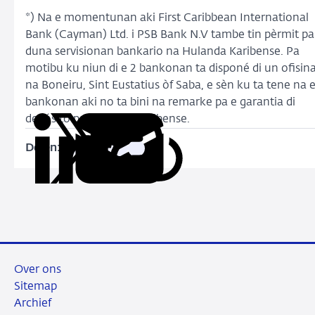
*) Na e momentunan aki First Caribbean International
Bank (Cayman) Ltd. i PSB Bank N.V tambe tin pèrmit pa
duna servisionan bankario na Hulanda Karibense. Pa
motibu ku niun di e 2 bankonan ta disponé di un ofisin
na Boneiru, Sint Eustatius òf Saba, e sèn ku ta tene na 
bankonan aki no ta bini na remarke pa e garantia di
depósito pa Hulanda Karibense.
Delen:
Kopieer
Deel
Deel
Deel
Deel
deze
via
via
via
via
URL
LinkedIn
X
Facebook
e-
mail
Over ons
Sitemap
Archief