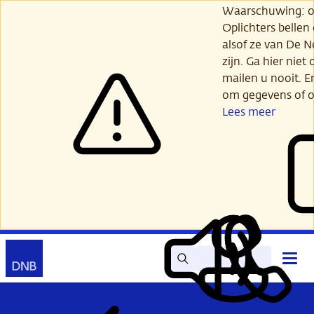
Ga
Waarschuwing: opl
verder
Oplichters bellen
naar
alsof ze van De 
hoofdinhoud
zijn. Ga hier niet 
mailen u nooit. E
om gegevens of o
Lees meer
Zoek
Contact
Hoof
Lees
Mijn
open
voor
DNB