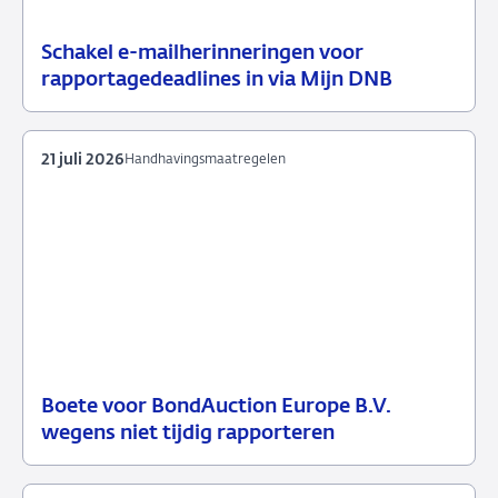
Schakel e-mailherinneringen voor
21
Nieuwsbericht
rapportagedeadlines in via Mijn DNB
juli
toezicht
2026
21 juli 2026
Handhavingsmaatregelen
Boete voor BondAuction Europe B.V.
21
Handhavingsmaatregelen
wegens niet tijdig rapporteren
juli
2026