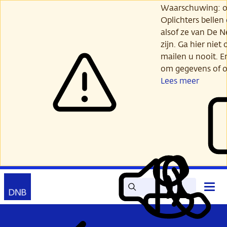
Ga
Waarschuwing: opl
verder
Oplichters bellen
naar
alsof ze van De 
hoofdinhoud
zijn. Ga hier niet 
mailen u nooit. E
om gegevens of o
Lees meer
Zoek
Contact
Hoof
Lees
Mijn
open
voor
DNB