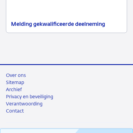
Melding gekwalificeerde deelneming
15
Nieuwsbericht
juni
toezicht
2026
Over ons
Sitemap
Archief
Privacy en beveiliging
Verantwoording
Contact