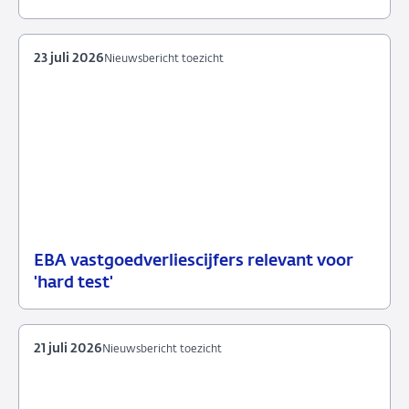
juli
toezicht
2026
23 juli 2026
Nieuwsbericht toezicht
EBA vastgoedverliescijfers relevant voor
23
Nieuwsbericht
'hard test'
juli
toezicht
2026
21 juli 2026
Nieuwsbericht toezicht