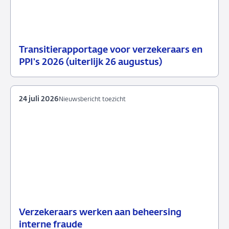
Transitierapportage voor verzekeraars en
29
Nieuwsbericht
PPI's 2026 (uiterlijk 26 augustus)
juli
toezicht
2026
24 juli 2026
Nieuwsbericht toezicht
Verzekeraars werken aan beheersing
24
Nieuwsbericht
interne fraude