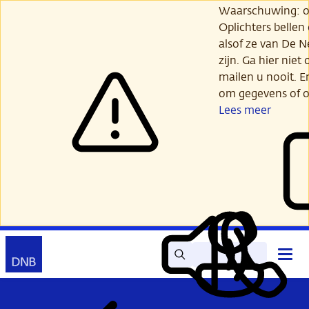
Ga
Waarschuwing: opl
verder
Oplichters bellen
naar
alsof ze van De 
hoofdinhoud
zijn. Ga hier niet 
mailen u nooit. E
om gegevens of o
Lees meer
Zoek
Contact
Hoof
Lees
Mijn
open
voor
DNB