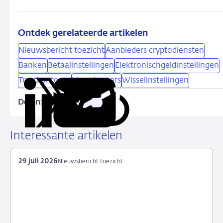
Ontdek gerelateerde artikelen
Nieuwsbericht toezicht
Aanbieders cryptodiensten
Banken
Betaalinstellingen
Elektronischgeldinstellingen
Trustkantoren
Verzekeraars
Wisselinstellingen
Delen:
Kopieer
Deel
Deel
Deel
Deel
deze
via
via
via
via
URL
LinkedIn
X
Facebook
e-
Interessante artikelen
mail
29 juli 2026
Nieuwsbericht toezicht