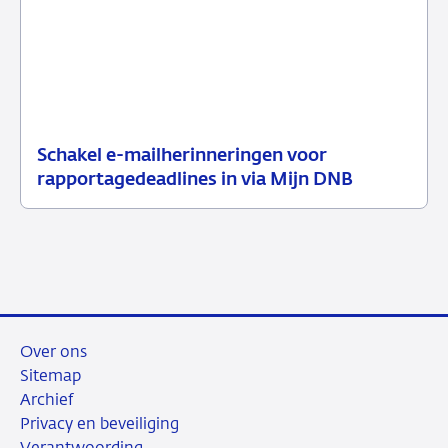
Schakel e-mailherinneringen voor
21
Nieuwsbericht
rapportagedeadlines in via Mijn DNB
juli
toezicht
2026
Over ons
Sitemap
Archief
Privacy en beveiliging