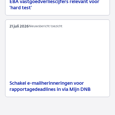
EBA vastgoedverliescijfers relevant voor
23
Nieuwsbericht
'hard test'
juli
toezicht
2026
21 juli 2026
Nieuwsbericht toezicht
Schakel e-mailherinneringen voor
21
Nieuwsbericht
rapportagedeadlines in via Mijn DNB
juli
toezicht
2026