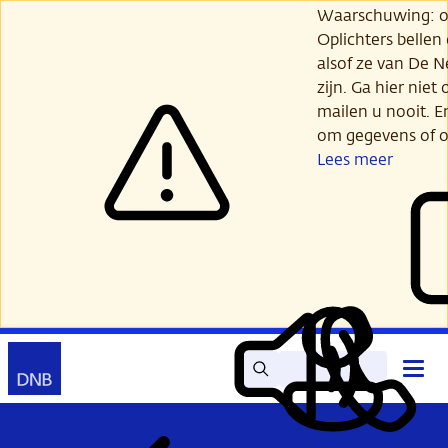
Ga
Waarschuwing: opl
verder
Oplichters bellen
naar
alsof ze van De 
hoofdinhoud
zijn. Ga hier niet 
mailen u nooit. E
om gegevens of o
Lees meer
Zoek
Contact
Hoof
Lees
Mijn
open
voor
DNB