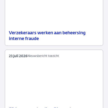
Verzekeraars werken aan beheersing
24
Nieuwsbericht
interne fraude
juli
toezicht
2026
23 juli 2026
Nieuwsbericht toezicht