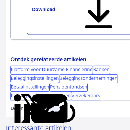
Download
Handboek
Impact
Investing
(Engelstalig)
Ontdek gerelateerde artikelen
Platform voor Duurzame Financiering
Banken
Beleggingsinstellingen
Beleggingsondernemingen
Betaalinstellingen
Pensioenfondsen
Premiepensioeninstellingen
Verzekeraars
Delen:
Kopieer
Deel
Deel
Deel
Deel
deze
via
via
via
via
URL
LinkedIn
X
Facebook
e-
Interessante artikelen