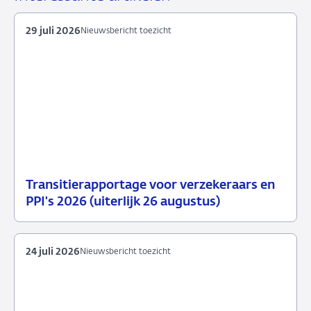
mail
29 juli 2026
Nieuwsbericht toezicht
Transitierapportage voor verzekeraars en
29
Nieuwsbericht
PPI's 2026 (uiterlijk 26 augustus)
juli
toezicht
2026
24 juli 2026
Nieuwsbericht toezicht