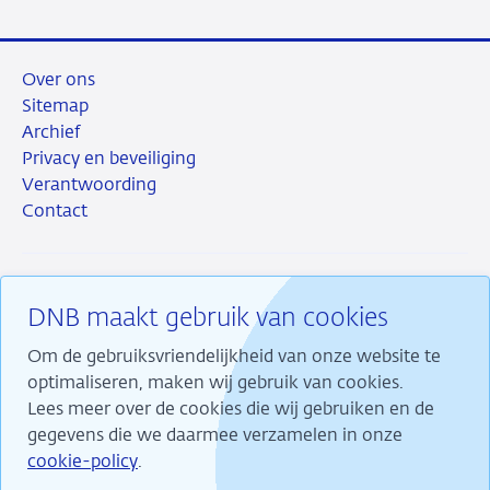
Over ons
Sitemap
Archief
Privacy en beveiliging
Verantwoording
Contact
DNB maakt gebruik van cookies
RSS
Instagram
Linkedin
X
Om de gebruiksvriendelijkheid van onze website te
optimaliseren, maken wij gebruik van cookies.
Lees meer over de cookies die wij gebruiken en de
gegevens die we daarmee verzamelen in onze
Wij maken ons sterk voor financiële stabiliteit en
cookie-policy
.
dragen daarmee bij aan duurzame welvaart in