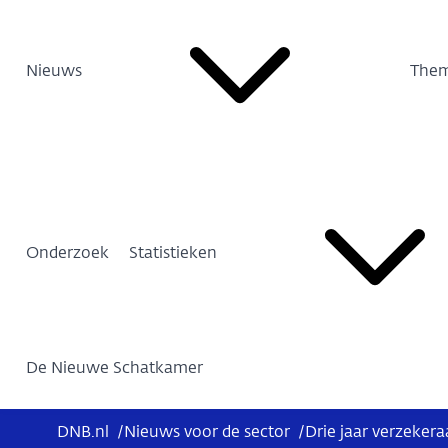
Nieuws
Them
Onderzoek
Statistieken
De Nieuwe Schatkamer
DNB.nl
/
Nieuws voor de sector
/
Drie jaar verzekera