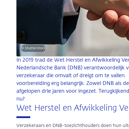
© Shutterstock
In 2019 trad de Wet Herstel en Afwikkeling V
Nederlandsche Bank (DNB) verantwoordelijk vo
verzekeraar die omvalt of dreigt om te vallen. O
voorbereiding erg belangrijk. Zowel DNB als d
afgelopen drie jaren voor ingezet. Terugkijke
nu?
Wet Herstel en Afwikkeling Ve
Verzekeraars en DNB-toezichthouders doen hun uit