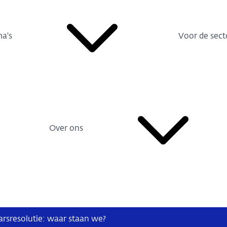
a's
Voor de sect
Over ons
arsresolutie: waar staan we?