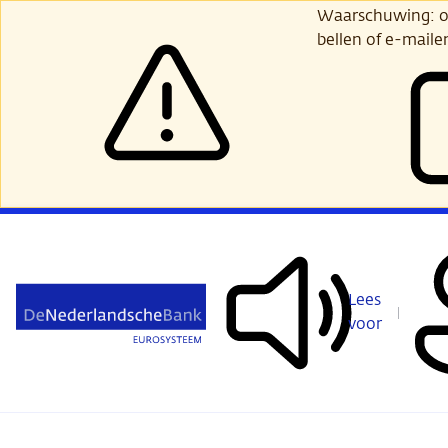
Ga
Waarschuwing: opl
verder
bellen of e-maile
naar
hoofdinhoud
Lees
voor