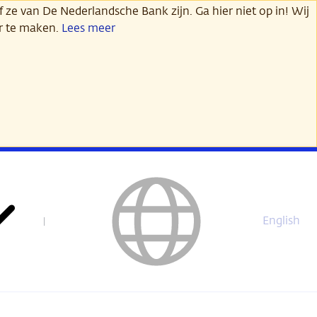
 ze van De Nederlandsche Bank zijn. Ga hier niet op in! Wij
er te maken.
Lees meer
English
This
page
is
not
available
in
English.