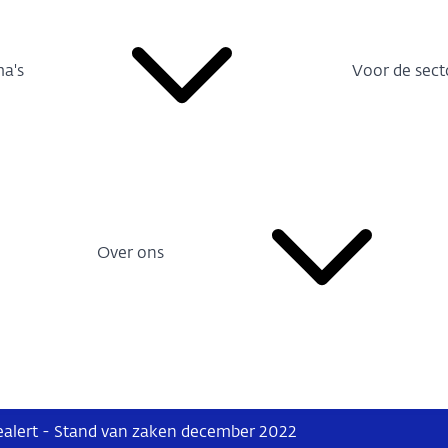
a's
Voor de sect
Over ons
alert - Stand van zaken december 2022