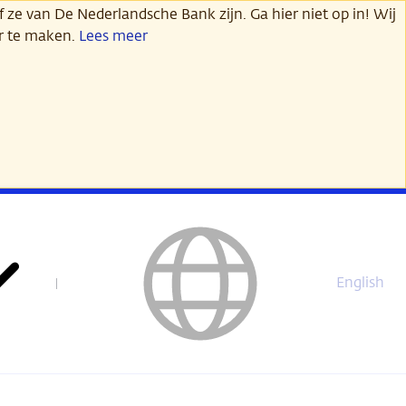
 ze van De Nederlandsche Bank zijn. Ga hier niet op in! Wij
er te maken.
Lees meer
English
This
page
is
not
available
in
English.