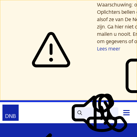
Ga
Waarschuwing: opl
verder
Oplichters bellen
naar
alsof ze van De 
hoofdinhoud
zijn. Ga hier niet 
mailen u nooit. E
om gegevens of o
Lees meer
Zoek
Contact
Hoof
Lees
Mijn
open
voor
DNB