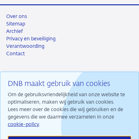
Over ons
Sitemap
Archief
Privacy en beveiliging
Verantwoording
Contact
DNB maakt gebruik van cookies
RSS
Instagram
Linkedin
X
Om de gebruiksvriendelijkheid van onze website te
optimaliseren, maken wij gebruik van cookies.
Lees meer over de cookies die wij gebruiken en de
gegevens die we daarmee verzamelen in onze
Wij maken ons sterk voor financiële stabiliteit en
cookie-policy
.
dragen daarmee bij aan duurzame welvaart in
Nederland.