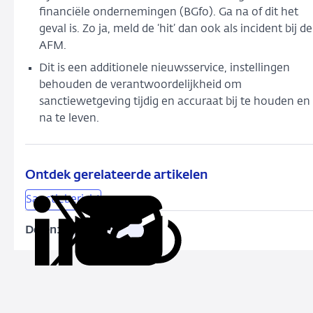
financiële ondernemingen (BGfo). Ga na of dit het
geval is. Zo ja, meld de ‘hit’ dan ook als incident bij de
AFM.
Dit is een additionele nieuwsservice, instellingen
behouden de verantwoordelijkheid om
sanctiewetgeving tijdig en accuraat bij te houden en
na te leven.
Ontdek gerelateerde artikelen
Sanctiebericht
Delen:
Kopieer
Deel
Deel
Deel
Deel
deze
via
via
via
via
URL
LinkedIn
X
Facebook
e-
mail