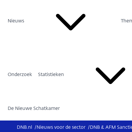
Nieuws
Them
Onderzoek
Statistieken
De Nieuwe Schatkamer
DNB.nl
/
Nieuws voor de sector
/
DNB & AFM Sanctie