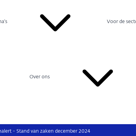
a's
Voor de sect
Over ons
alert - Stand van zaken december 2024