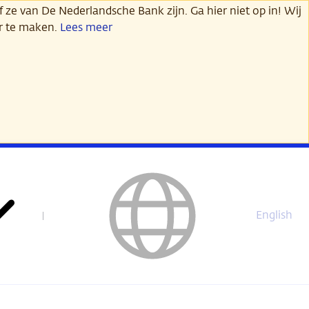
 ze van De Nederlandsche Bank zijn. Ga hier niet op in! Wij
er te maken.
Lees meer
English
This
page
is
not
available
in
English.