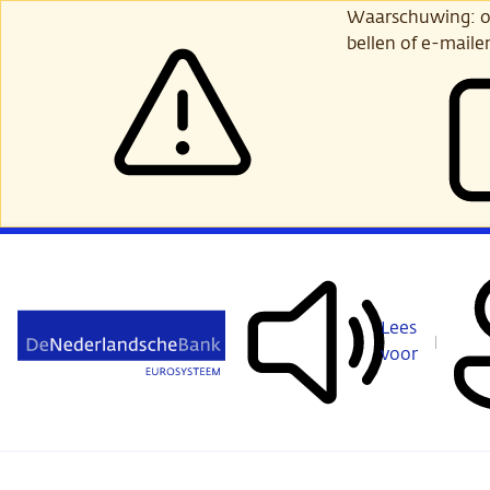
Ga
Waarschuwing: opl
verder
bellen of e-maile
naar
hoofdinhoud
Lees
voor