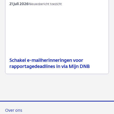
21 juli 2026
Nieuwsbericht toezicht
Schakel e-mailherinneringen voor
21
Nieuwsbericht
rapportagedeadlines in via Mijn DNB
juli
toezicht
2026
Over ons