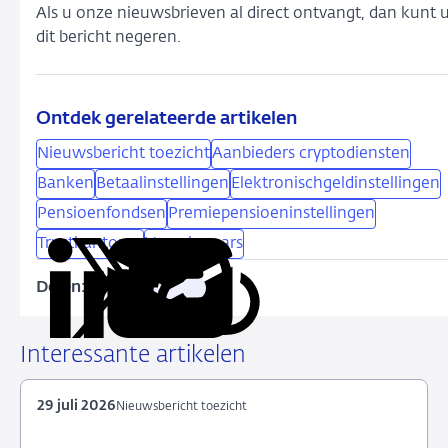
Als u onze nieuwsbrieven al direct ontvangt, dan kunt 
dit bericht negeren.
Ontdek gerelateerde artikelen
Nieuwsbericht toezicht
Aanbieders cryptodiensten
Banken
Betaalinstellingen
Elektronischgeldinstellingen
Pensioenfondsen
Premiepensioeninstellingen
Trustkantoren
Verzekeraars
Delen:
Kopieer
Deel
Deel
Deel
Deel
deze
via
via
via
via
URL
LinkedIn
X
Facebook
e-
Interessante artikelen
mail
29 juli 2026
Nieuwsbericht toezicht