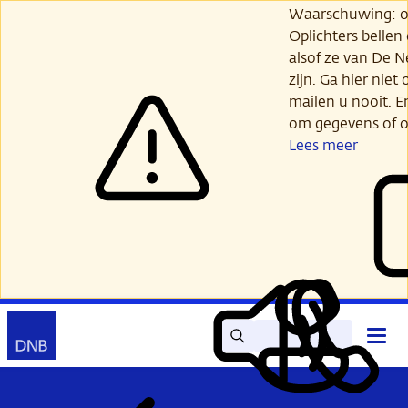
Ga
Waarschuwing: opl
verder
Oplichters bellen
naar
alsof ze van De 
hoofdinhoud
zijn. Ga hier niet 
mailen u nooit. E
om gegevens of o
Lees meer
Zoek
Contact
Hoof
Lees
Mijn
open
voor
DNB