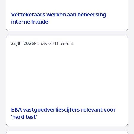
Verzekeraars werken aan beheersing
24
Nieuwsbericht
interne fraude
juli
toezicht
2026
23 juli 2026
Nieuwsbericht toezicht
EBA vastgoedverliescijfers relevant voor
23
Nieuwsbericht
'hard test'
juli
toezicht
2026