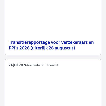
Transitierapportage voor verzekeraars en
29
Nieuwsbericht
PPI's 2026 (uiterlijk 26 augustus)
juli
toezicht
2026
24 juli 2026
Nieuwsbericht toezicht