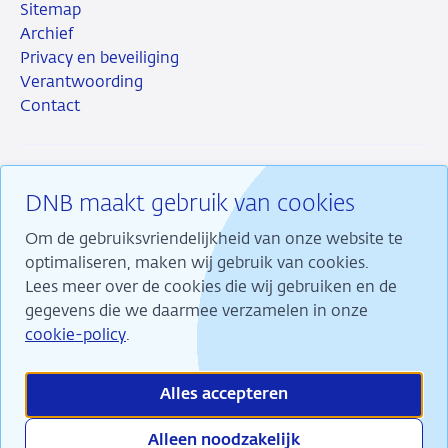
Sitemap
Archief
Privacy en beveiliging
Verantwoording
Contact
DNB maakt gebruik van cookies
RSS
Instagram
Linkedin
X
Om de gebruiksvriendelijkheid van onze website te
optimaliseren, maken wij gebruik van cookies.
Lees meer over de cookies die wij gebruiken en de
gegevens die we daarmee verzamelen in onze
Wij maken ons sterk voor financiële stabiliteit en
cookie-policy
.
dragen daarmee bij aan duurzame welvaart in
Nederland.
Alles accepteren
Alleen noodzakelijk