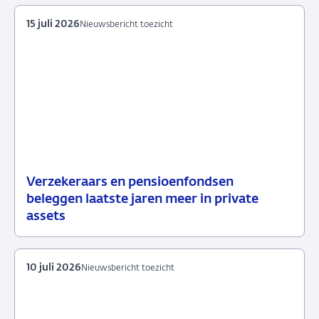
2026
15 juli 2026
Nieuwsbericht toezicht
Verzekeraars en pensioenfondsen
15
Nieuwsbericht
beleggen laatste jaren meer in private
juli
toezicht
assets
2026
10 juli 2026
Nieuwsbericht toezicht