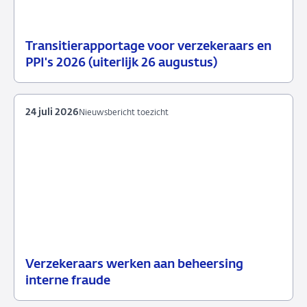
Transitierapportage voor verzekeraars en
29
Nieuwsbericht
PPI's 2026 (uiterlijk 26 augustus)
juli
toezicht
2026
24 juli 2026
Nieuwsbericht toezicht
Verzekeraars werken aan beheersing
24
Nieuwsbericht
interne fraude
juli
toezicht