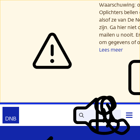
Ga
Waarschuwing: opl
verder
Oplichters bellen
naar
alsof ze van De 
hoofdinhoud
zijn. Ga hier niet 
mailen u nooit. E
om gegevens of o
Lees meer
Zoek
Contact
Hoof
Lees
Mijn
open
voor
DNB