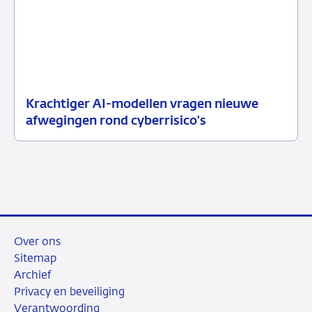
Krachtiger AI-modellen vragen nieuwe
10
Nieuwsbericht
afwegingen rond cyberrisico's
juli
toezicht
2026
Over ons
Sitemap
Archief
Privacy en beveiliging
Verantwoording