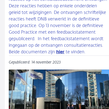
Deze reacties hebben op enkele onderdelen
geleid tot wijzigingen. De ontvangen schriftelijke
reacties heeft DNB verwerkt in de definitieve
good practice. Op 13 november is de definitieve
Good Practice met een feedbackstatement
gepubliceerd. In het feedbackstatement wordt
ingegaan op de ontvangen consultatiereacties.
Beide documenten zijn
hier
te vinden.
Gepubliceerd: 14 november 2023