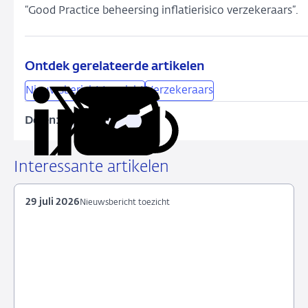
“Good Practice beheersing inflatierisico verzekeraars”.
Ontdek gerelateerde artikelen
Nieuwsbericht toezicht
Verzekeraars
Delen:
Kopieer
Deel
Deel
Deel
Deel
deze
via
via
via
via
URL
LinkedIn
X
Facebook
e-
Interessante artikelen
mail
29 juli 2026
Nieuwsbericht toezicht