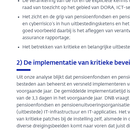
De verankering van de rol en de expliciete kennis
raad van toezicht op het gebied van DORA, ICT-s
Het zicht en de grip van pensioenfondsen en pens
en cyberrisico’s in hun uitbestedingsketens en he
goed voorbeeld daarbij is het afleggen van verantw
assurance rapportage;
Het betrekken van kritieke en belangrijke uitbested
2) De implementatie van kritieke bevei
Uit onze analyse blijkt dat pensioenfondsen en pen
besteden aan beheerst en versneld implementeren van
voorgaande jaar. De gemiddelde implementatietijd is 
van de 3,3 dagen in het voorgaande jaar. DNB vraagt
pensioenfondsen en pensioenuitvoeringsorganisaties
(uitbestede) IT-infrastructuur en IT-applicaties. He
van kritieke patches bij de instelling zelf, alsmede in
diverse dreigingsbeelden komt naar voren dat juist d