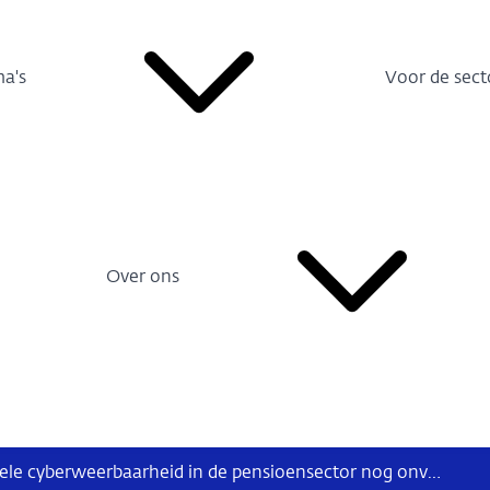
a's
Voor de sect
Over ons
DNB ziet operationele cyberweerbaarheid in de pensioensector nog onvoldoende verbeteren