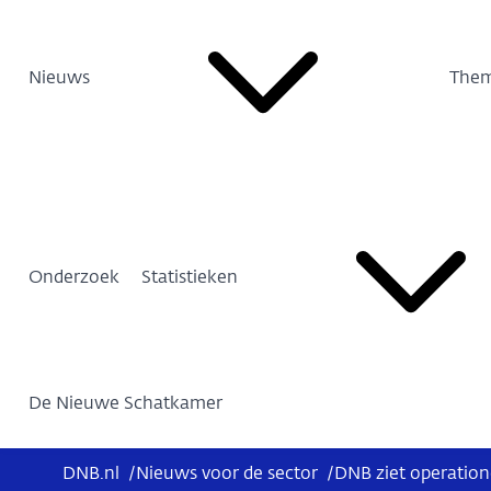
Nieuws
Them
Onderzoek
Statistieken
De Nieuwe Schatkamer
DNB.nl
/
Nieuws voor de sector
/