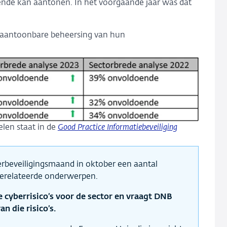
nde kan aantonen. In het voorgaande jaar was dat
op aantoonbare beheersing van hun
len staat in de
Good Practice Informatiebeveiliging
erbeveiligingsmaand in oktober een aantal
gerelateerde onderwerpen.
e cyberrisico’s voor de sector en vraagt DNB
n die risico’s.