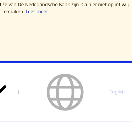
 ze van De Nederlandsche Bank zijn. Ga hier niet op in! Wij
er te maken.
Lees meer
English
This
page
is
not
available
in
English.