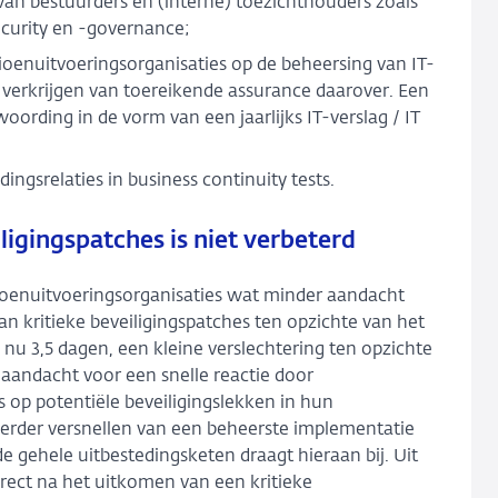
 van bestuurders en (interne) toezichthouders zoals
ecurity en -governance;
ioenuitvoeringsorganisaties op de beheersing van IT-
t verkrijgen van toereikende assurance daarover. Een
oording in de vorm van een jaarlijks IT-verslag / IT
ingsrelaties in business continuity tests.
ligingspatches is niet verbeterd
sioenuitvoeringsorganisaties wat minder aandacht
 kritieke beveiligingspatches ten opzichte van het
nu 3,5 dagen, een kleine verslechtering ten opzichte
 aandacht voor een snelle reactie door
 op potentiële beveiligingslekken in hun
t verder versnellen van een beheerste implementatie
 de gehele uitbestedingsketen draagt hieraan bij. Uit
irect na het uitkomen van een kritieke