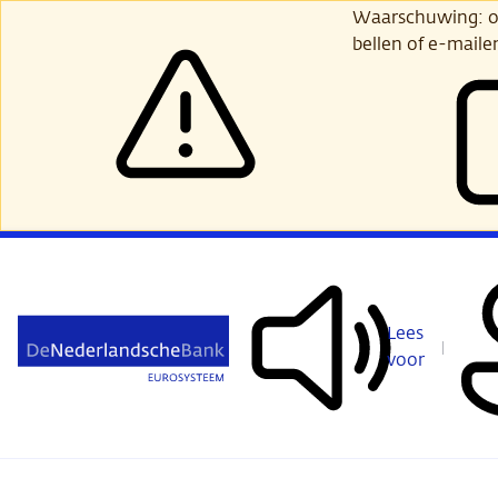
Ga
Waarschuwing: opl
verder
bellen of e-maile
naar
hoofdinhoud
Lees
voor