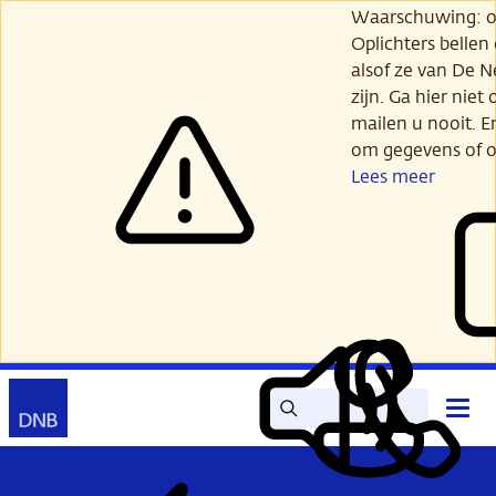
Ga
Waarschuwing: opl
verder
Oplichters bellen
naar
alsof ze van De 
hoofdinhoud
zijn. Ga hier niet 
mailen u nooit. E
om gegevens of o
Lees meer
Zoek
Contact
Hoof
Lees
Mijn
open
voor
DNB