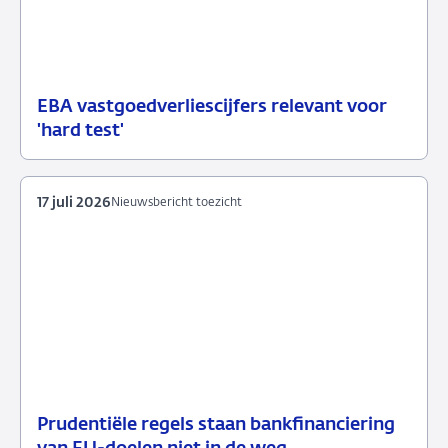
EBA vastgoedverliescijfers relevant voor
23
Nieuwsbericht
'hard test'
juli
toezicht
2026
17 juli 2026
Nieuwsbericht toezicht
Prudentiële regels staan bankfinanciering
17
Nieuwsbericht