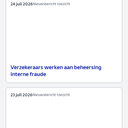
24 juli 2026
Nieuwsbericht toezicht
Verzekeraars werken aan beheersing
24
Nieuwsbericht
interne fraude
juli
toezicht
2026
23 juli 2026
Nieuwsbericht toezicht