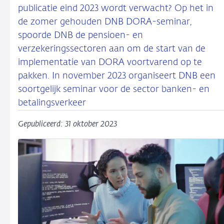
publicatie eind 2023 wordt verwacht? Op het in
de zomer gehouden DNB DORA-seminar,
spoorde DNB de pensioen- en
verzekeringssectoren aan om de start van de
implementatie van DORA voortvarend op te
pakken. In november 2023 organiseert DNB een
soortgelijk seminar voor de sector banken- en
betalingsverkeer
Gepubliceerd: 31 oktober 2023