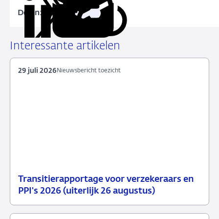
Delen:
Kopieer
Deel
Deel
Deel
Deel
deze
via
via
via
via
URL
LinkedIn
X
Facebook
e-
Interessante artikelen
mail
29 juli 2026
Nieuwsbericht toezicht
Transitierapportage voor verzekeraars en
29
Nieuwsbericht
PPI's 2026 (uiterlijk 26 augustus)
juli
toezicht
2026