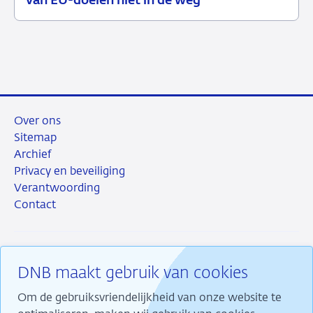
van EU-doelen niet in de weg
juli
toezicht
2026
Over ons
Sitemap
Archief
Privacy en beveiliging
Verantwoording
Contact
DNB maakt gebruik van cookies
RSS
Instagram
Linkedin
X
Om de gebruiksvriendelijkheid van onze website te