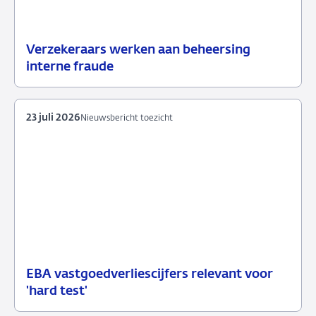
Verzekeraars werken aan beheersing
24
Nieuwsbericht
interne fraude
juli
toezicht
2026
23 juli 2026
Nieuwsbericht toezicht
EBA vastgoedverliescijfers relevant voor
23
Nieuwsbericht
'hard test'
juli
toezicht