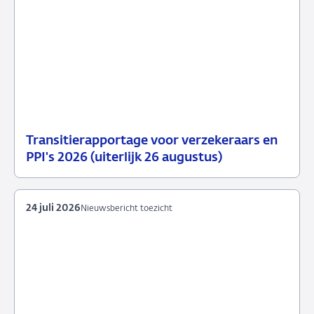
Transitierapportage voor verzekeraars en
29
Nieuwsbericht
PPI's 2026 (uiterlijk 26 augustus)
juli
toezicht
2026
24 juli 2026
Nieuwsbericht toezicht