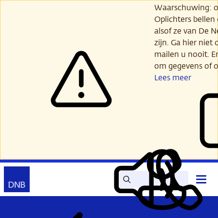
Ga
Waarschuwing: opl
verder
Oplichters bellen
naar
alsof ze van De 
hoofdinhoud
zijn. Ga hier niet 
mailen u nooit. E
om gegevens of o
Lees meer
Zoek
Contact
Hoof
Lees
Mijn
open
voor
DNB