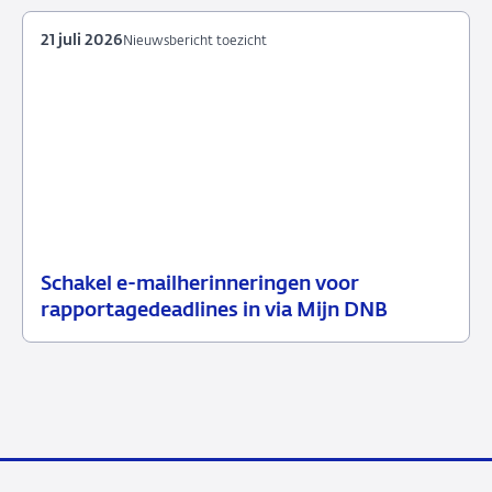
2026
21 juli 2026
Nieuwsbericht toezicht
Schakel e-mailherinneringen voor
21
Nieuwsbericht
rapportagedeadlines in via Mijn DNB
juli
toezicht
2026