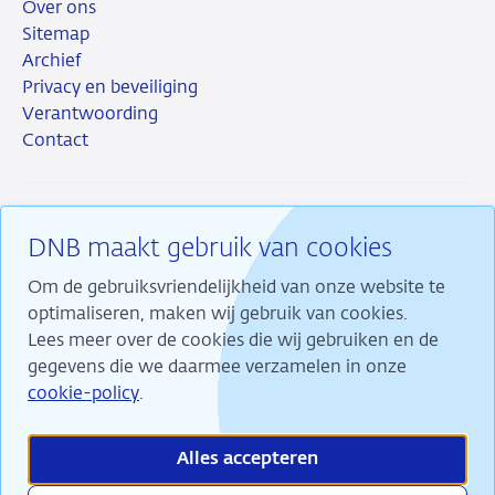
Over ons
Sitemap
Archief
Privacy en beveiliging
Verantwoording
Contact
DNB maakt gebruik van cookies
RSS
Instagram
Linkedin
X
Om de gebruiksvriendelijkheid van onze website te
optimaliseren, maken wij gebruik van cookies.
Lees meer over de cookies die wij gebruiken en de
gegevens die we daarmee verzamelen in onze
Wij maken ons sterk voor financiële stabiliteit en
cookie-policy
.
dragen daarmee bij aan duurzame welvaart in
Nederland.
Alles accepteren