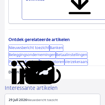
steps
for
the
European
Capital
Markets
Union
Ontdek gerelateerde artikelen
(CMU)
Nieuwsbericht toezicht
Banken
Beleggingsondernemingen
Betaalinstellingen
Pensioenfondsen
Trustkantoren
Verzekeraars
Delen:
Kopieer
Deel
Deel
Deel
Deel
deze
via
via
via
via
URL
LinkedIn
X
Facebook
e-
Interessante artikelen
mail
29 juli 2026
Nieuwsbericht toezicht