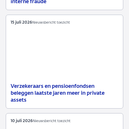
interne fraude
juli
toezicht
2026
15 juli 2026
Nieuwsbericht toezicht
Verzekeraars en pensioenfondsen
15
Nieuwsbericht
beleggen laatste jaren meer in private
juli
toezicht
assets
2026
10 juli 2026
Nieuwsbericht toezicht