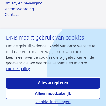
Privacy en beveiliging
Verantwoording
Contact
DNB maakt gebruik van cookies
RSS
Instagram
Linkedin
X
Om de gebruiksvriendelijkheid van onze website te
optimaliseren, maken wij gebruik van cookies.
Lees meer over de cookies die wij gebruiken en de
gegevens die we daarmee verzamelen in onze
Wij maken ons sterk voor financiële stabiliteit en
cookie-policy
.
dragen daarmee bij aan duurzame welvaart in
Nederland.
Alles accepteren
Alleen noodzakelijk
Cookie-instellingen