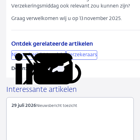
Verzekeringsmiddag ook relevant zou kunnen zijn?
Graag verwelkomen wij u op 13 november 2025.
Ontdek gerelateerde artikelen
Nieuwsbericht toezicht
Verzekeraars
Delen:
Kopieer
Deel
Deel
Deel
Deel
deze
via
via
via
via
URL
LinkedIn
X
Facebook
e-
Interessante artikelen
mail
29 juli 2026
Nieuwsbericht toezicht