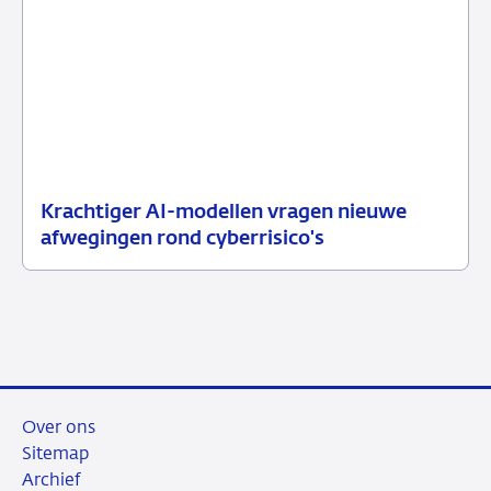
Krachtiger AI-modellen vragen nieuwe
10
Nieuwsbericht
afwegingen rond cyberrisico's
juli
toezicht
2026
Over ons
Sitemap
Archief