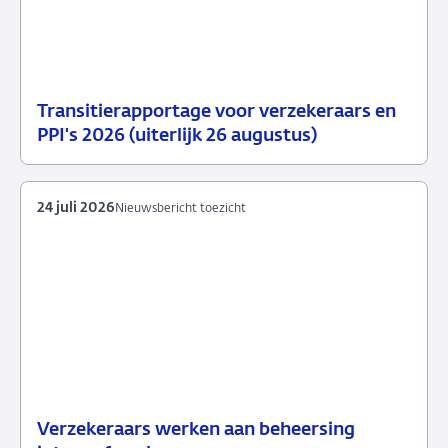
Transitierapportage voor verzekeraars en
29
Nieuwsbericht
PPI's 2026 (uiterlijk 26 augustus)
juli
toezicht
2026
24 juli 2026
Nieuwsbericht toezicht
Verzekeraars werken aan beheersing
24
Nieuwsbericht