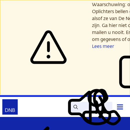
Ga
Waarschuwing: opl
verder
Oplichters bellen
naar
alsof ze van De 
hoofdinhoud
zijn. Ga hier niet 
mailen u nooit. E
om gegevens of o
Lees meer
Zoek
Contact
Hoof
Lees
Mijn
open
voor
DNB