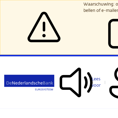
Ga
Waarschuwing: opl
verder
bellen of e-maile
naar
hoofdinhoud
Lees
voor