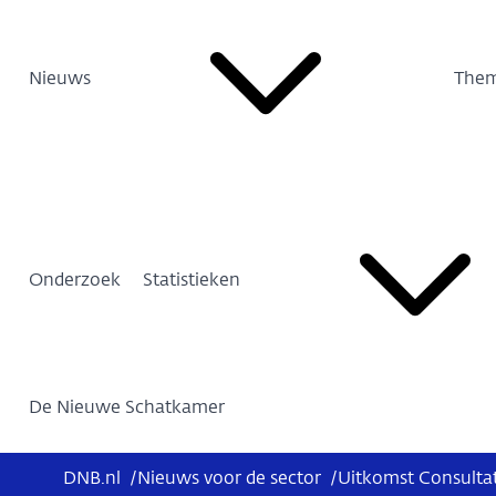
Nieuws
Them
Onderzoek
Statistieken
De Nieuwe Schatkamer
DNB.nl
/
Nieuws voor de sector
/
Uitkomst Consultati