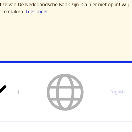
 ze van De Nederlandsche Bank zijn. Ga hier niet op in! Wij
er te maken.
Lees meer
English
This
page
is
not
available
in
English.