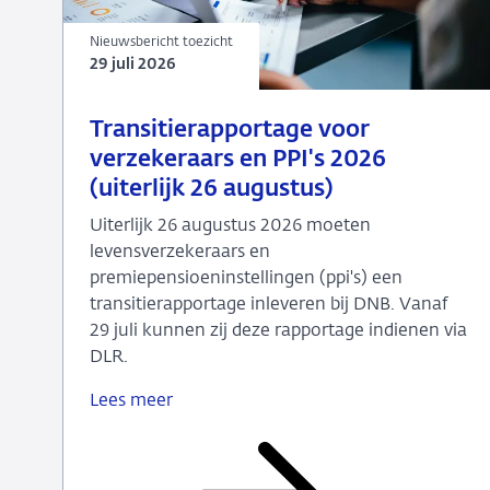
Nieuwsbericht toezicht
29 juli 2026
29
Nieuwsbericht
Transitierapportage voor
juli
toezicht
verzekeraars en PPI's 2026
2026
(uiterlijk 26 augustus)
Uiterlijk 26 augustus 2026 moeten
levensverzekeraars en
premiepensioeninstellingen (ppi's) een
transitierapportage inleveren bij DNB. Vanaf
29 juli kunnen zij deze rapportage indienen via
DLR.
Lees meer
Transitierapportage
voor
verzekeraars
en