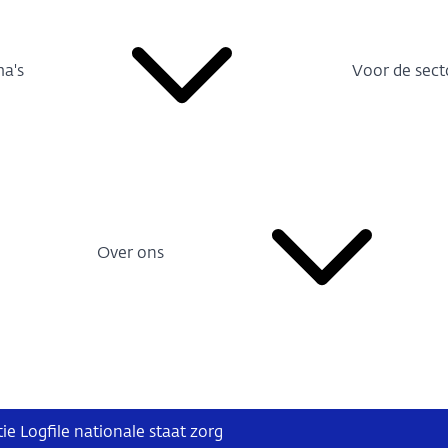
a's
Voor de sect
Over ons
e Logfile nationale staat zorg