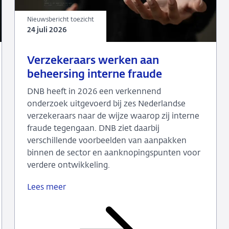
Nieuwsbericht toezicht
24 juli 2026
24
Nieuwsbericht
Verzekeraars werken aan
juli
toezicht
beheersing interne fraude
2026
DNB heeft in 2026 een verkennend
onderzoek uitgevoerd bij zes Nederlandse
verzekeraars naar de wijze waarop zij interne
fraude tegengaan. DNB ziet daarbij
verschillende voorbeelden van aanpakken
binnen de sector en aanknopingspunten voor
verdere ontwikkeling.
Lees meer
Verzekeraars
werken
aan
beheersing