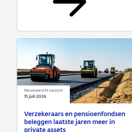
PPI's
2026
(uiterlijk
26
augustus)
Nieuwsbericht toezicht
15 juli 2026
15
Nieuwsbericht
Verzekeraars en pensioenfondsen
juli
toezicht
beleggen laatste jaren meer in
2026
private assets