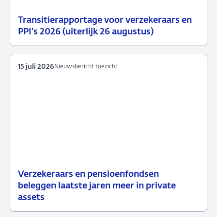
Transitierapportage voor verzekeraars en
29
Nieuwsbericht
PPI's 2026 (uiterlijk 26 augustus)
juli
toezicht
2026
15 juli 2026
Nieuwsbericht toezicht
Verzekeraars en pensioenfondsen
15
Nieuwsbericht
beleggen laatste jaren meer in private
juli
toezicht
assets
2026