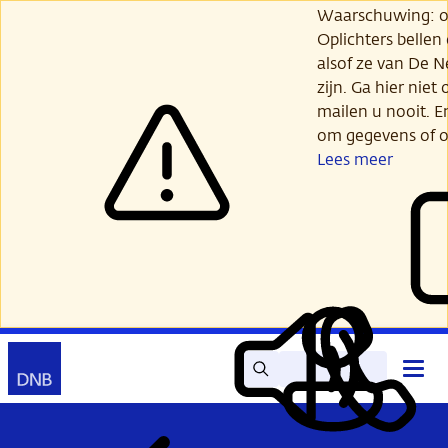
Ga
Waarschuwing: opl
verder
Oplichters bellen
naar
alsof ze van De 
hoofdinhoud
zijn. Ga hier niet 
mailen u nooit. E
om gegevens of o
Lees meer
Zoek
Contact
Hoof
Lees
Mijn
open
voor
DNB