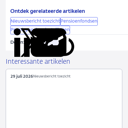
Ontdek gerelateerde artikelen
Nieuwsbericht toezicht
Pensioenfondsen
Premiepensioeninstellingen
Delen:
Kopieer
Deel
Deel
Deel
Deel
deze
via
via
via
via
URL
LinkedIn
X
Facebook
e-
Interessante artikelen
mail
29 juli 2026
Nieuwsbericht toezicht