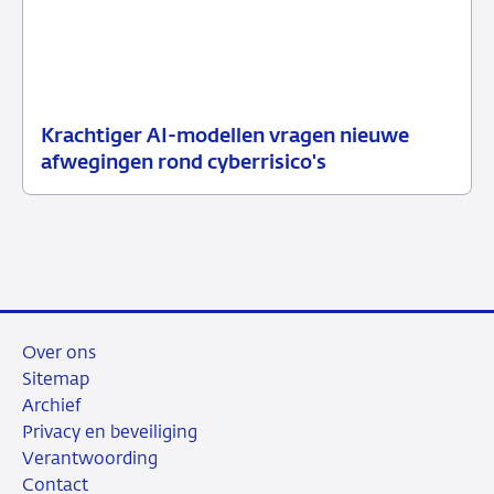
Krachtiger AI-modellen vragen nieuwe
10
Nieuwsbericht
afwegingen rond cyberrisico's
juli
toezicht
2026
Over ons
Sitemap
Archief
Privacy en beveiliging
Verantwoording
Contact