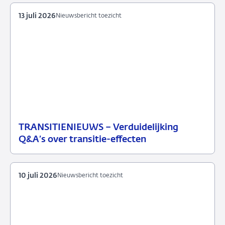
13 juli 2026
Nieuwsbericht toezicht
TRANSITIENIEUWS – Verduidelijking
13
Nieuwsbericht
Q&A’s over transitie-effecten
juli
toezicht
2026
10 juli 2026
Nieuwsbericht toezicht