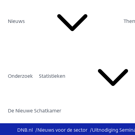
Nieuws
Them
Onderzoek
Statistieken
De Nieuwe Schatkamer
DNB.nl
/
Nieuws voor de sector
/
Uitnodiging Semina