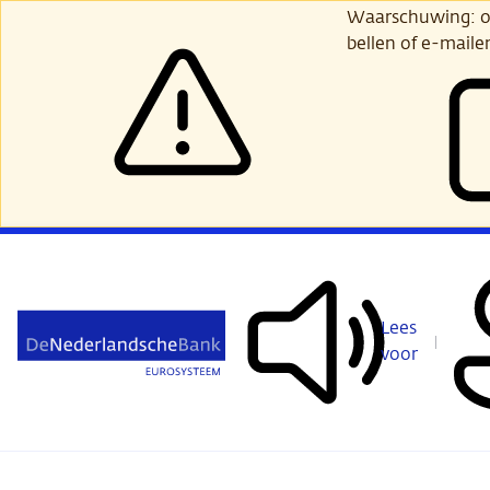
Ga
Waarschuwing: opl
verder
bellen of e-maile
naar
hoofdinhoud
Lees
voor