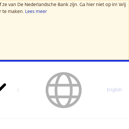
 ze van De Nederlandsche Bank zijn. Ga hier niet op in! Wij
er te maken.
Lees meer
English
This
page
is
not
available
in
English.