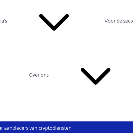
a's
Voor de sect
Over ons
r aanbieders van cryptodiensten