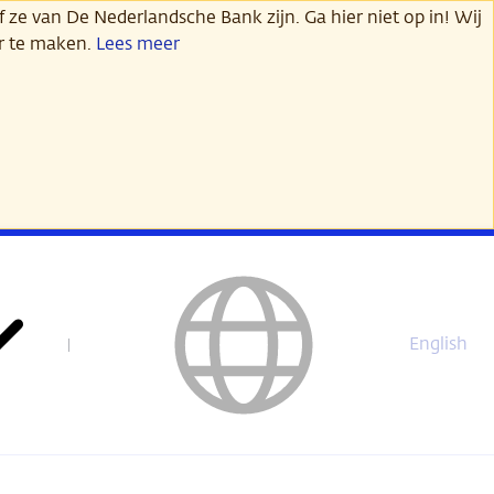
 ze van De Nederlandsche Bank zijn. Ga hier niet op in! Wij
er te maken.
Lees meer
English
This
page
is
not
available
in
English.