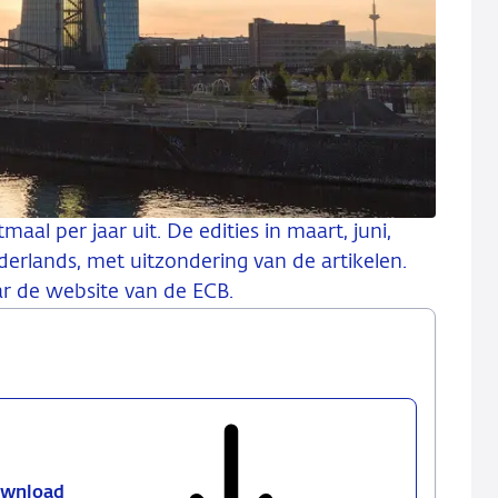
al per jaar uit. De edities in maart, juni,
erlands, met uitzondering van de artikelen.
aar de website van de ECB.
wnload
Economisch