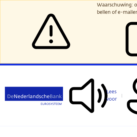
Ga
Waarschuwing: opl
verder
bellen of e-maile
naar
hoofdinhoud
Lees
voor