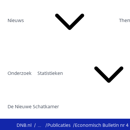
Nieuws
Them
Onderzoek
Statistieken
De Nieuwe Schatkamer
DNB.nl
/
...
/
Publicaties
/
Economisch Bulletin nr 4