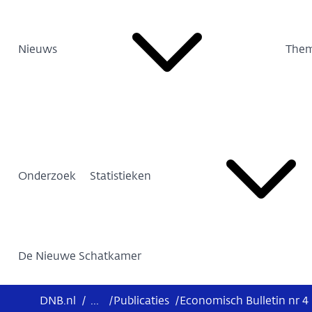
Nieuws
Them
Onderzoek
Statistieken
De Nieuwe Schatkamer
DNB.nl
/
...
/
Publicaties
/
Economisch Bulletin nr 4 