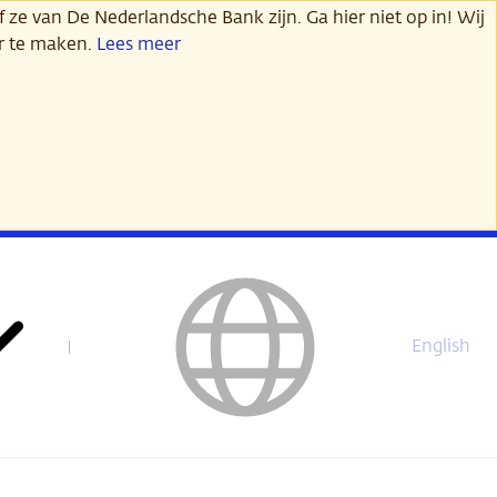
 ze van De Nederlandsche Bank zijn. Ga hier niet op in! Wij
er te maken.
Lees meer
English
This
page
is
not
available
in
English.