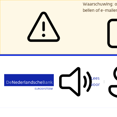
Ga
Waarschuwing: opl
verder
bellen of e-maile
naar
hoofdinhoud
Lees
voor