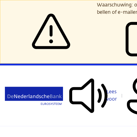
Ga
Waarschuwing: opl
verder
bellen of e-maile
naar
hoofdinhoud
Lees
voor