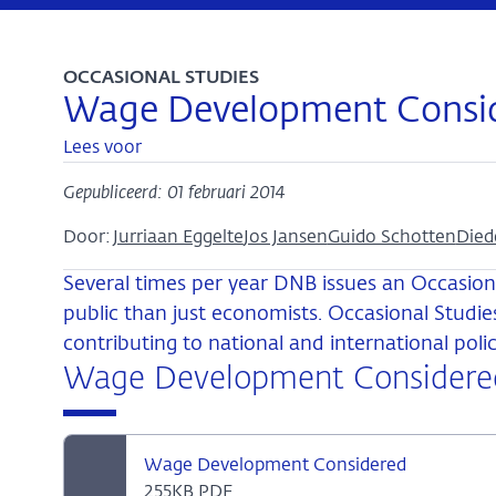
OCCASIONAL STUDIES
Wage Development Consi
Lees voor
Gepubliceerd: 01 februari 2014
Door:
Jurriaan Eggelte
Jos Jansen
Guido Schotten
Died
Several times per year DNB issues an Occasiona
public than just economists. Occasional Studies
contributing to national and international poli
Wage Development Considere
Wage Development Considered
255KB PDF