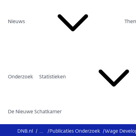
Nieuws
Them
Onderzoek
Statistieken
De Nieuwe Schatkamer
DNB.nl
/
...
/
Publicaties Onderzoek
/
Wage Develo