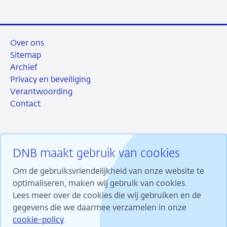
Over ons
Sitemap
Archief
Privacy en beveiliging
Verantwoording
Contact
DNB maakt gebruik van cookies
RSS
Instagram
Linkedin
X
Om de gebruiksvriendelijkheid van onze website te
optimaliseren, maken wij gebruik van cookies.
Lees meer over de cookies die wij gebruiken en de
gegevens die we daarmee verzamelen in onze
Wij maken ons sterk voor financiële stabiliteit en
cookie-policy
.
dragen daarmee bij aan duurzame welvaart in