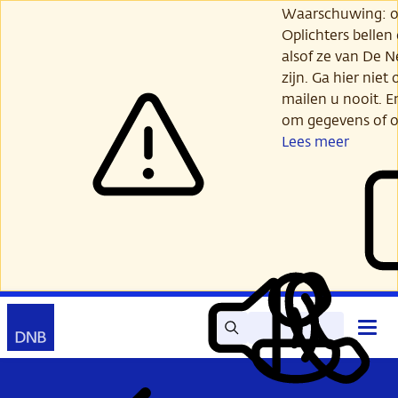
Ga
Waarschuwing: opl
verder
Oplichters bellen
naar
alsof ze van De 
hoofdinhoud
zijn. Ga hier niet 
mailen u nooit. E
om gegevens of o
Lees meer
Zoek
Contact
Hoof
Lees
Mijn
open
voor
DNB