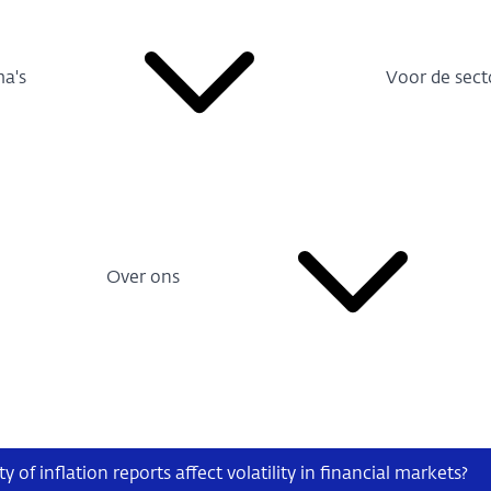
a's
Voor de sect
Over ons
ty of inflation reports affect volatility in financial markets?