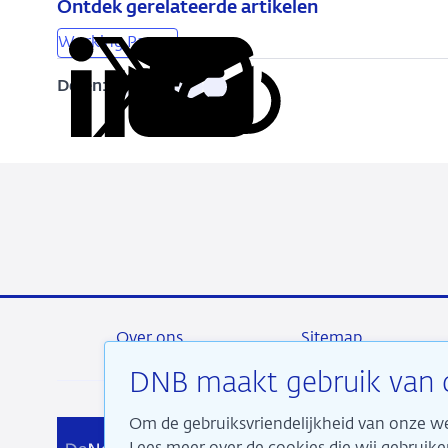
Ontdek gerelateerde artikelen
Working Papers
Delen:
Kopieer
Deel
Deel
Deel
Deel
deze
via
via
via
via
URL
LinkedIn
X
Facebook
e-
mail
Over ons
Sitemap
DNB maakt gebruik van 
Om de gebruiksvriendelijkheid van onze we
Wij 