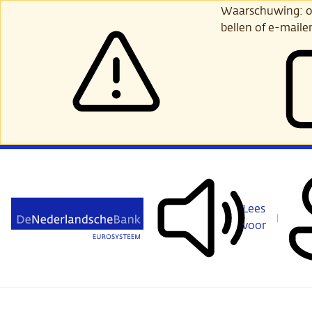
Ga
Waarschuwing: opl
verder
bellen of e-maile
naar
hoofdinhoud
Lees
voor