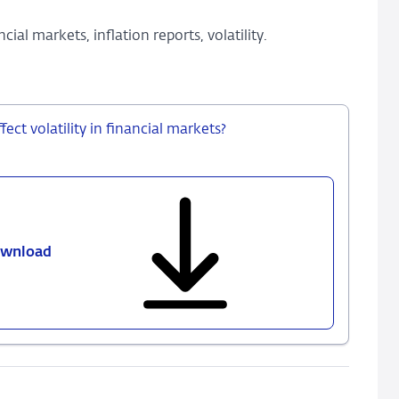
al markets, inflation reports, volatility.
fect volatility in financial markets?
wnload
439
-
Does
the
clarity
of
inflation