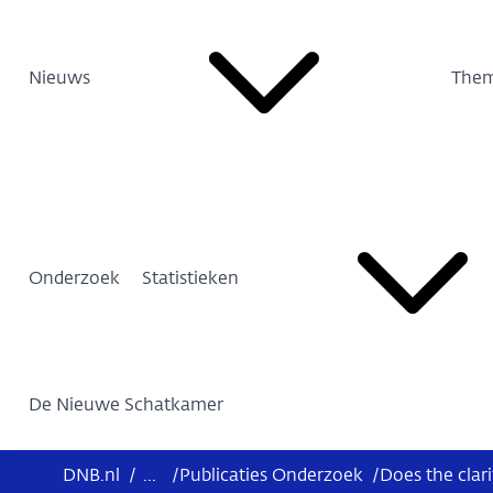
Nieuws
Them
Onderzoek
Statistieken
De Nieuwe Schatkamer
DNB.nl
/
...
/
Publicaties Onderzoek
/
Does the clari