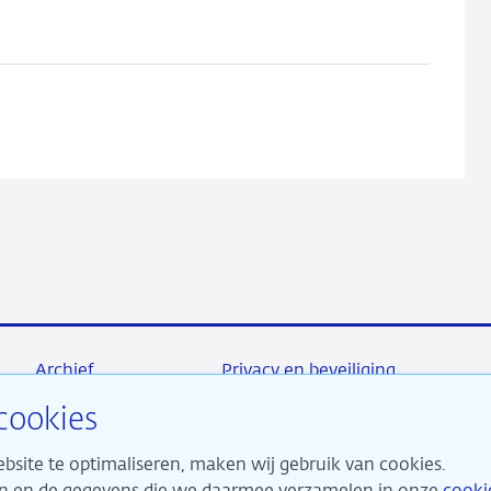
reports
affect
volatility
in
financial
markets?
Archief
Privacy en beveiliging
cookies
bsite te optimaliseren, maken wij gebruik van cookies.
maken ons sterk voor financiële stabiliteit en dragen daarme