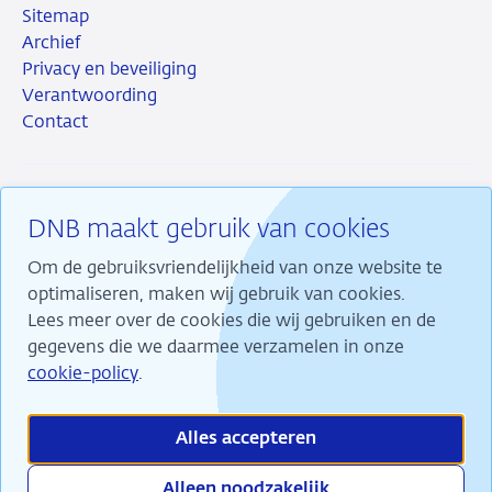
Sitemap
Archief
Privacy en beveiliging
Verantwoording
Contact
DNB maakt gebruik van cookies
RSS
Instagram
Linkedin
X
Om de gebruiksvriendelijkheid van onze website te
optimaliseren, maken wij gebruik van cookies.
Lees meer over de cookies die wij gebruiken en de
gegevens die we daarmee verzamelen in onze
Wij maken ons sterk voor financiële stabiliteit en
cookie-policy
.
dragen daarmee bij aan duurzame welvaart in
Nederland.
Alles accepteren
Alleen noodzakelijk