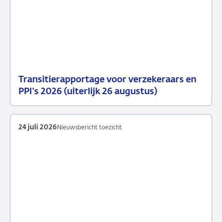
Transitierapportage voor verzekeraars en
29
Nieuwsbericht
PPI's 2026 (uiterlijk 26 augustus)
juli
toezicht
2026
24 juli 2026
Nieuwsbericht toezicht