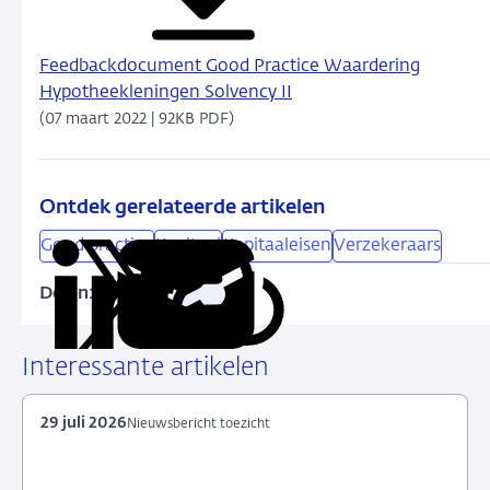
Feedbackdocument Good Practice Waardering
Hypotheekleningen Solvency II
(07 maart 2022 | 92KB PDF)
Ontdek gerelateerde artikelen
Good practice
Kapitaal
Kapitaaleisen
Verzekeraars
Delen:
Kopieer
Deel
Deel
Deel
Deel
deze
via
via
via
via
URL
LinkedIn
X
Facebook
e-
Interessante artikelen
mail
29 juli 2026
Nieuwsbericht toezicht