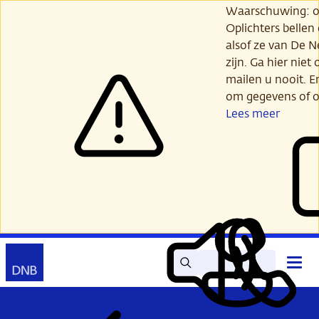
Ga
Waarschuwing: opl
verder
Oplichters bellen
naar
alsof ze van De 
hoofdinhoud
zijn. Ga hier niet 
mailen u nooit. E
om gegevens of o
Lees meer
Zoek
Contact
Hoof
Lees
Mijn
open
voor
DNB