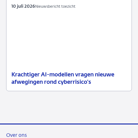
10 juli 2026
Nieuwsbericht toezicht
Krachtiger AI-modellen vragen nieuwe
10
Nieuwsbericht
afwegingen rond cyberrisico's
juli
toezicht
2026
Over ons