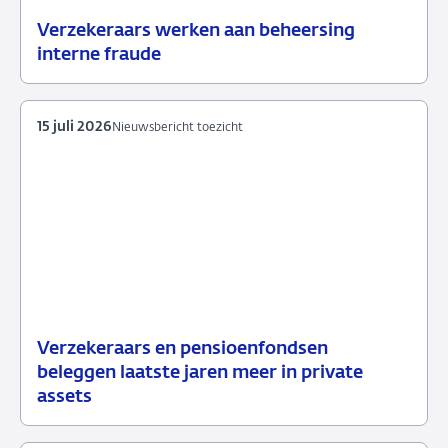
Verzekeraars werken aan beheersing
24
Nieuwsbericht
interne fraude
juli
toezicht
2026
15 juli 2026
Nieuwsbericht toezicht
Verzekeraars en pensioenfondsen
15
Nieuwsbericht
beleggen laatste jaren meer in private
juli
toezicht
assets
2026