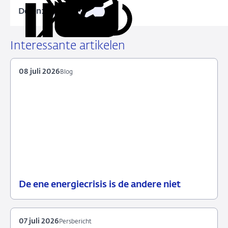
Delen:
Kopieer
Deel
Deel
Deel
Deel
deze
via
via
via
via
URL
LinkedIn
X
Facebook
e-
Interessante artikelen
mail
08 juli 2026
Blog
De ene energiecrisis is de andere niet
08
Blog
juli
2026
07 juli 2026
Persbericht