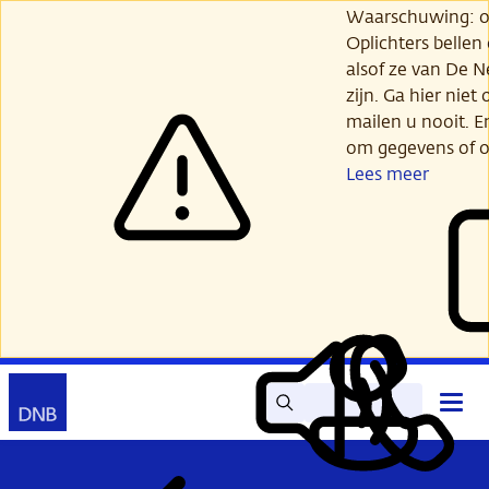
Ga
Waarschuwing: opl
verder
Oplichters bellen
naar
alsof ze van De 
hoofdinhoud
zijn. Ga hier niet 
mailen u nooit. E
om gegevens of o
Lees meer
Zoek
Contact
Hoof
Lees
Mijn
open
voor
DNB