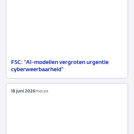
FSC: “AI-modellen vergroten urgentie
07
Persbericht
cyberweerbaarheid”
juli
2026
18 juni 2026
Podcast