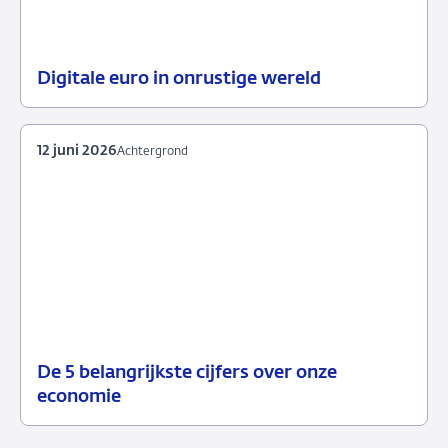
Digitale euro in onrustige wereld
18
Podcast
juni
2026
12 juni 2026
Achtergrond
De 5 belangrijkste cijfers over onze
12
Achtergrond
economie
juni
2026