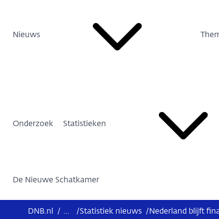
Nieuws
Them
Onderzoek
Statistieken
De Nieuwe Schatkamer
DNB.nl
/
...
/
Statistiek nieuws
/