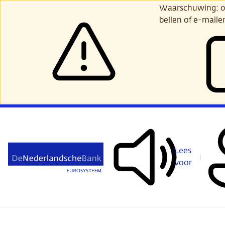
Ga
Waarschuwing: opl
verder
bellen of e-maile
naar
hoofdinhoud
Lees
voor