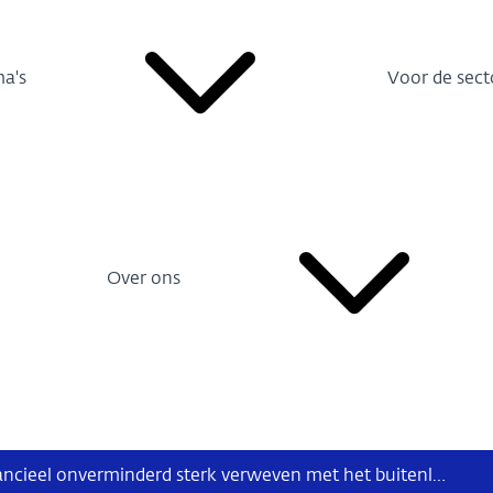
a's
Voor de sect
Over ons
Nederland blijft financieel onverminderd sterk verweven met het buitenland