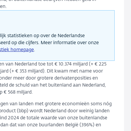
en.
jk statistieken op over de Nederlandse
seerd op die cijfers. Meer informatie over onze
istiek homepage
.
en van Nederland toe tot € 10.374 miljard (+ € 225
ljard (+ € 353 miljard). Dit kwam met name voor
nder meer door grotere derivatenposities en
steld de schuld van het buitenland aan Nederland,
p € 568 miljard.
htingen van landen met grotere economieën soms nóg
 product (bbp) wordt Nederland door weinig landen
 eind 2024 de totale waarde van onze buitenlandse
 dan dat van onze buurlanden België (396%) en