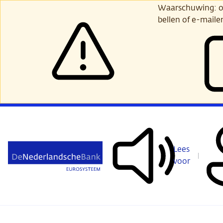
Ga
Waarschuwing: opl
verder
bellen of e-maile
naar
hoofdinhoud
Lees
voor