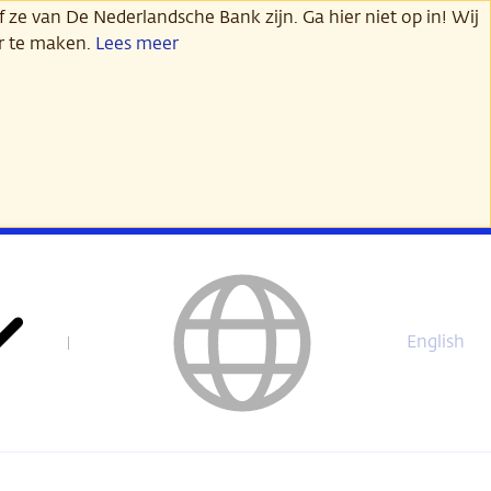
 ze van De Nederlandsche Bank zijn. Ga hier niet op in! Wij
er te maken.
Lees meer
English
This
page
is
not
available
in
English.