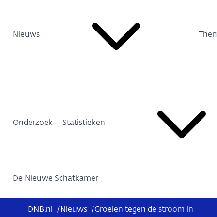
Nieuws
Them
Onderzoek
Statistieken
De Nieuwe Schatkamer
DNB.nl
/
Nieuws
/
Groeien tegen de stroom in