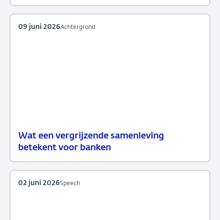
2026
09 juni 2026
Achtergrond
Wat een vergrijzende samenleving
09
Achtergrond
betekent voor banken
juni
2026
02 juni 2026
Speech