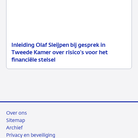
Inleiding Olaf Sleijpen bij gesprek in
02
Speech
Tweede Kamer over risico’s voor het
juni
financiële stelsel
2026
Over ons
Sitemap
Archief
Privacy en beveiliging