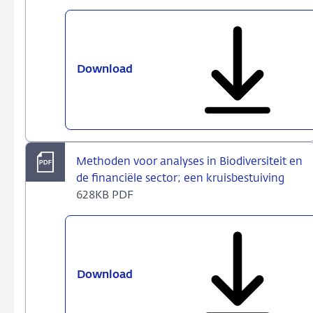
Download
Biodiversiteit
en
de
financiële
sector:
een
Methoden voor analyses in Biodiversiteit en
kruisbestuiving?
de financiële sector; een kruisbestuiving
628KB PDF
Download
Methoden
voor
analyses