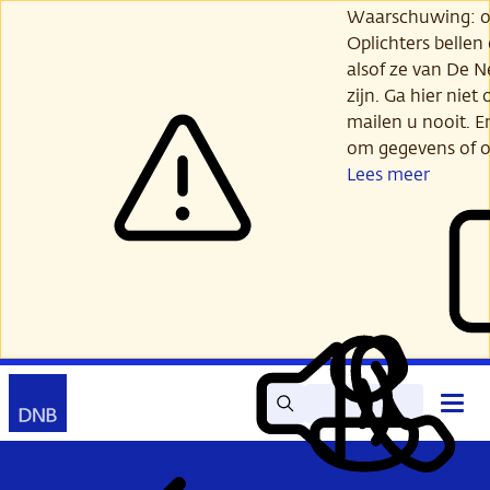
Ga
Waarschuwing: opl
verder
Oplichters bellen
naar
alsof ze van De 
hoofdinhoud
zijn. Ga hier niet 
mailen u nooit. E
om gegevens of o
Lees meer
Zoek
Contact
Hoof
Lees
Mijn
open
voor
DNB