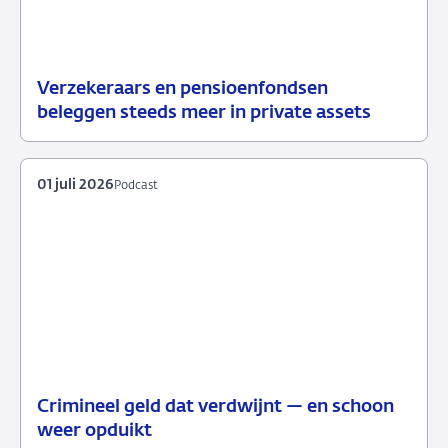
Verzekeraars en pensioenfondsen
15
Nieuws
beleggen steeds meer in private assets
juli
2026
01 juli 2026
Podcast
Crimineel geld dat verdwijnt — en schoon
01
Podcast
weer opduikt
juli