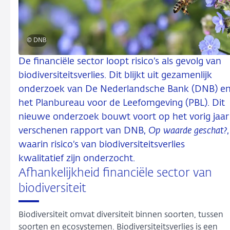
© DNB
De financiële sector loopt risico’s als gevolg van
biodiversiteitsverlies. Dit blijkt uit gezamenlijk
onderzoek van De Nederlandsche Bank (DNB) e
het Planbureau voor de Leefomgeving (PBL). Dit
nieuwe onderzoek bouwt voort op het vorig jaar
verschenen rapport van DNB,
Op waarde geschat?
,
waarin risico’s van biodiversiteitsverlies
kwalitatief zijn onderzocht.
Afhankelijkheid financiële sector van
biodiversiteit
Biodiversiteit omvat diversiteit binnen soorten, tussen
soorten en ecosystemen. Biodiversiteitsverlies is een