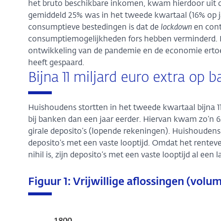
het bruto beschikbare inkomen, kwam hierdoor uit o
gemiddeld 25% was in het tweede kwartaal (16% op jaa
consumptieve bestedingen is dat de
lockdown
en cont
consumptiemogelijkheden fors hebben verminderd. D
ontwikkeling van de pandemie en de economie ertoe 
heeft gespaard.
Bijna 11 miljard euro extra op
Huishoudens stortten in het tweede kwartaal bijna 1
bij banken dan een jaar eerder. Hiervan kwam zo’n 
girale deposito’s (lopende rekeningen). Huishouden
deposito’s met een vaste looptijd. Omdat het rentev
nihil is, zijn deposito’s met een vaste looptijd al een 
Figuur 1: Vrijwillige aflossingen (volu