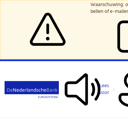
Ga
Waarschuwing: opl
verder
bellen of e-maile
naar
hoofdinhoud
Lees
voor