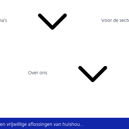
a's
Voor de sect
Over ons
Ondanks hogere besparingen stijgen vrijwillige aflossingen van huishoudens niet