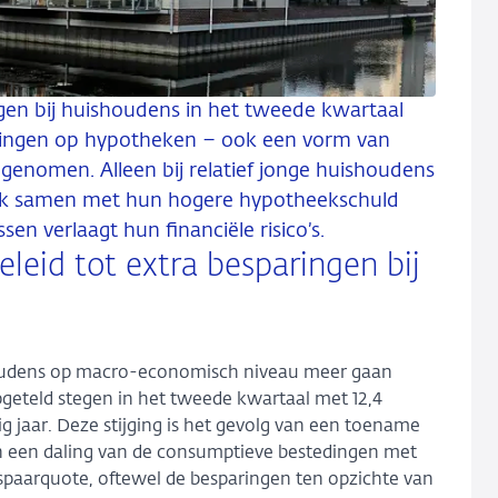
ngen bij huishoudens in het tweede kwartaal
lossingen op hypotheken – ook een vorm van
egenomen. Alleen bij relatief jonge huishoudens
elijk samen met hun hogere hypotheekschuld
en verlaagt hun financiële risico’s.
eleid tot extra besparingen bij
ishoudens op macro-economisch niveau meer gaan
pgeteld stegen in het tweede kwartaal met 12,4
ig jaar. Deze stijging is het gevolg van een toename
n een daling van de consumptieve bestedingen met
 spaarquote, oftewel de besparingen ten opzichte van