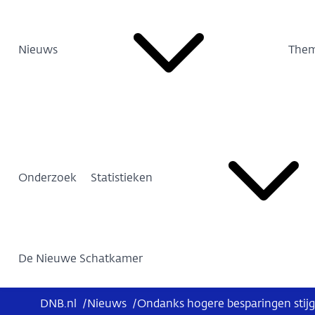
Nieuws
Them
Onderzoek
Statistieken
De Nieuwe Schatkamer
DNB.nl
/
Nieuws
/