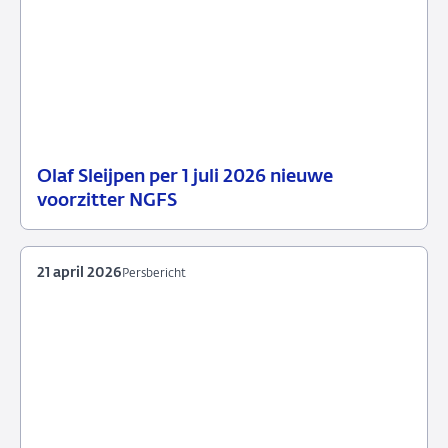
Olaf Sleijpen per 1 juli 2026 nieuwe
13
Persbericht
voorzitter NGFS
mei
2026
21 april 2026
Persbericht