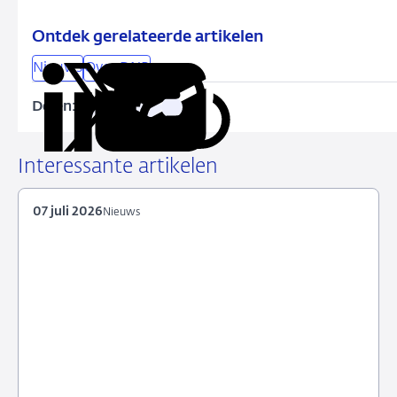
Ontdek gerelateerde artikelen
Nieuws
Over DNB
Delen:
Kopieer
Deel
Deel
Deel
Deel
deze
via
via
via
via
URL
LinkedIn
X
Facebook
e-
Interessante artikelen
mail
07 juli 2026
Nieuws