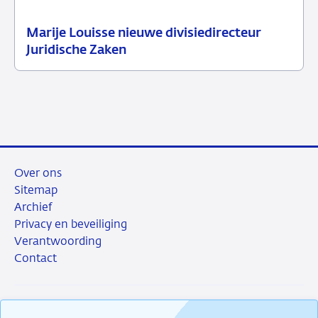
Marije Louisse nieuwe divisiedirecteur
21
Persbericht
Juridische Zaken
april
2026
Over ons
Sitemap
Archief
Privacy en beveiliging
Verantwoording
Contact