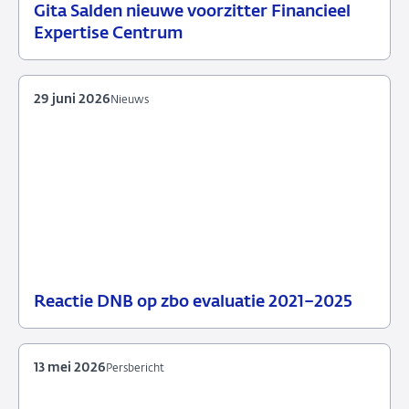
Gita Salden nieuwe voorzitter Financieel
07
Nieuws
Expertise Centrum
juli
2026
29 juni 2026
Nieuws
Reactie DNB op zbo evaluatie 2021–2025
29
Nieuws
juni
2026
13 mei 2026
Persbericht