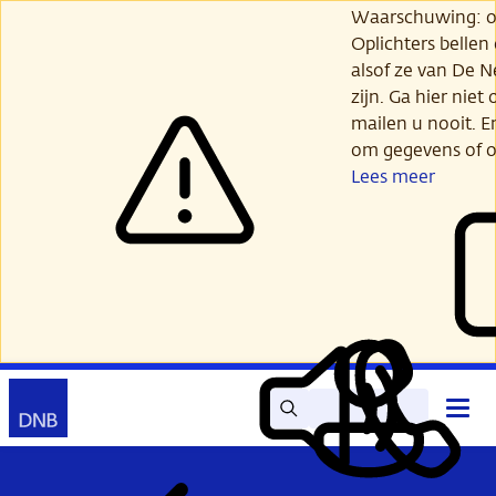
Ga
Waarschuwing: opl
verder
Oplichters bellen
naar
alsof ze van De 
hoofdinhoud
zijn. Ga hier niet 
mailen u nooit. E
om gegevens of o
Lees meer
Zoek
Contact
Hoof
Lees
Mijn
open
voor
DNB