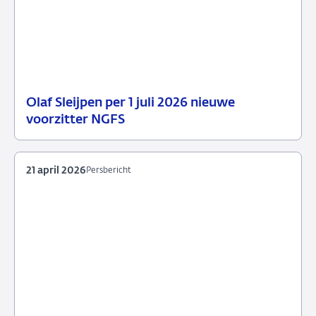
Olaf Sleijpen per 1 juli 2026 nieuwe
13
Persbericht
voorzitter NGFS
mei
2026
21 april 2026
Persbericht