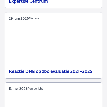
Expertise Centrum
juli
2026
29 juni 2026
Nieuws
Reactie DNB op zbo evaluatie 2021–2025
29
Nieuws
juni
2026
13 mei 2026
Persbericht