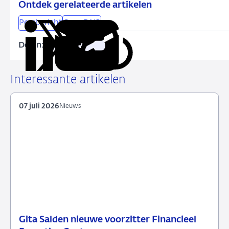
Ontdek gerelateerde artikelen
Persbericht
Over DNB
Delen:
Kopieer
Deel
Deel
Deel
Deel
deze
via
via
via
via
URL
LinkedIn
X
Facebook
e-
Interessante artikelen
mail
07 juli 2026
Nieuws
Gita Salden nieuwe voorzitter Financieel
07
Nieuws