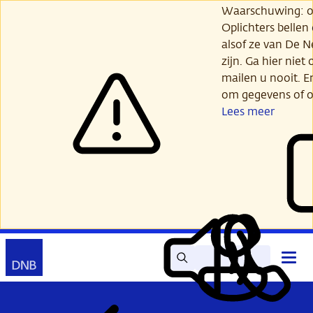
Ga
Waarschuwing: opl
verder
Oplichters bellen
naar
alsof ze van De 
hoofdinhoud
zijn. Ga hier niet 
mailen u nooit. E
om gegevens of o
Lees meer
Zoek
Contact
Hoof
Lees
Mijn
open
voor
DNB