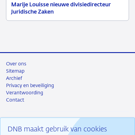
Marije Louisse nieuwe divisiedirecteur
21
Persbericht
Juridische Zaken
april
2026
Over ons
Sitemap
Archief
Privacy en beveiliging
Verantwoording
Contact
DNB maakt gebruik van cookies
RSS
Instagram
Linkedin
X