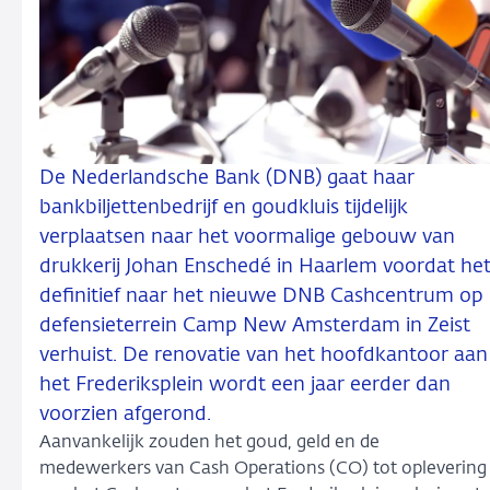
De Nederlandsche Bank (DNB) gaat haar
bankbiljettenbedrijf en goudkluis tijdelijk
verplaatsen naar het voormalige gebouw van
drukkerij Johan Enschedé in Haarlem voordat he
definitief naar het nieuwe DNB Cashcentrum op
defensieterrein Camp New Amsterdam in Zeist
verhuist. De renovatie van het hoofdkantoor aan
het Frederiksplein wordt een jaar eerder dan
voorzien afgerond.
Aanvankelijk zouden het goud, geld en de
medewerkers van Cash Operations (CO) tot oplevering