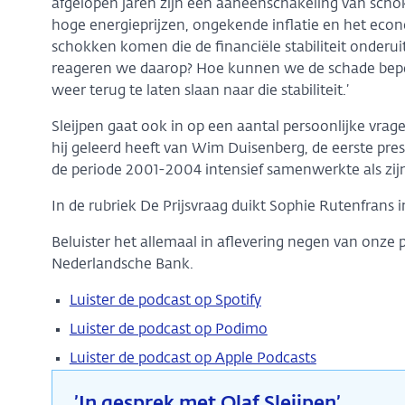
afgelopen jaren zijn een aaneenschakeling van schok
hoge energieprijzen, ongekende inflatie en het econ
schokken komen die de financiële stabiliteit onderui
reageren we daarop? Hoe kunnen we de schade bepe
weer terug te laten slaan naar die stabiliteit.’
Sleijpen gaat ook in op een aantal persoonlijke vrage
hij geleerd heeft van Wim Duisenberg, de eerste pres
de periode 2001-2004 intensief samenwerkte als zijn
In de rubriek De Prijsvraag duikt Sophie Rutenfrans 
Beluister het allemaal in aflevering negen van onz
Nederlandsche Bank.
Luister de podcast op Spotify
Luister de podcast op Podimo
Luister de podcast op Apple Podcasts
’In gesprek met Olaf Sleijpen’