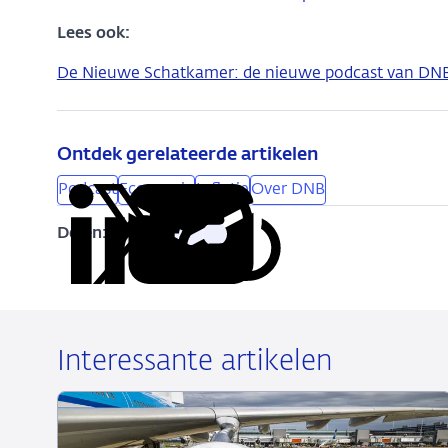
Lees ook:
De Nieuwe Schatkamer: de nieuwe podcast van DN
Ontdek gerelateerde artikelen
Podcast
Economie
Inflatie
Over DNB
Delen:
Kopieer
Deel
Deel
Deel
Deel
deze
via
via
via
via
URL
LinkedIn
X
Facebook
e-
mail
Interessante artikelen