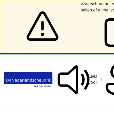
Ga
Waarschuwing: opl
verder
bellen of e-maile
naar
hoofdinhoud
Lees
voor