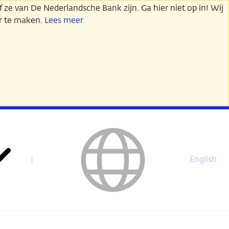
 ze van De Nederlandsche Bank zijn. Ga hier niet op in! Wij
er te maken.
Lees meer
English
This
page
is
not
available
in
English.