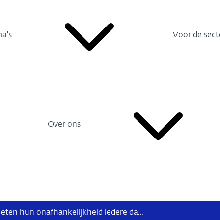
a's
Voor de sect
Over ons
Olaf Sleijpen: Centrale banken moeten hun onafhankelijkheid iedere dag verdienen