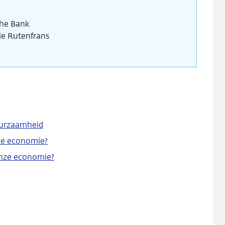
sche Bank
ie Rutenfrans
duurzaamheid
ze economie?
onze economie?