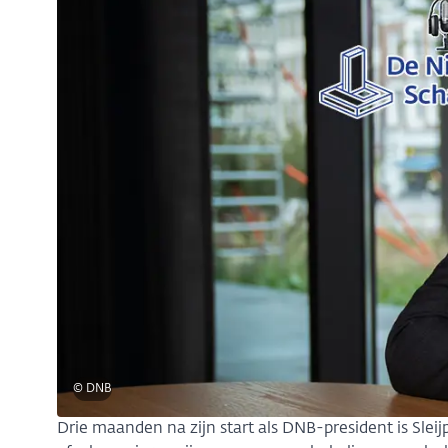
© DNB
Drie maanden na zijn start als DNB-president is Slei