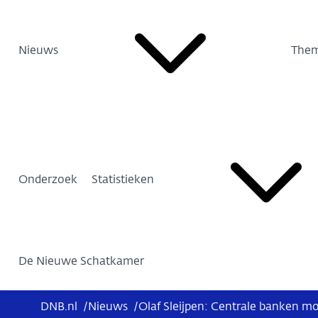
Nieuws
Them
Onderzoek
Statistieken
De Nieuwe Schatkamer
DNB.nl
/
Nieuws
/