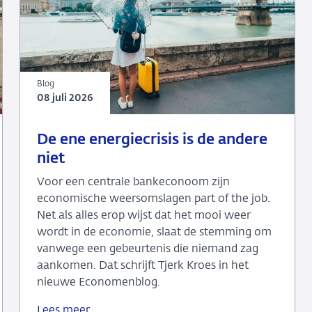
Blog
08 juli 2026
08
Blog
De ene energiecrisis is de andere
juli
niet
2026
Voor een centrale bankeconoom zijn
economische weersomslagen part of the job.
Net als alles erop wijst dat het mooi weer
wordt in de economie, slaat de stemming om
vanwege een gebeurtenis die niemand zag
aankomen. Dat schrijft Tjerk Kroes in het
nieuwe Economenblog.
Lees meer
De