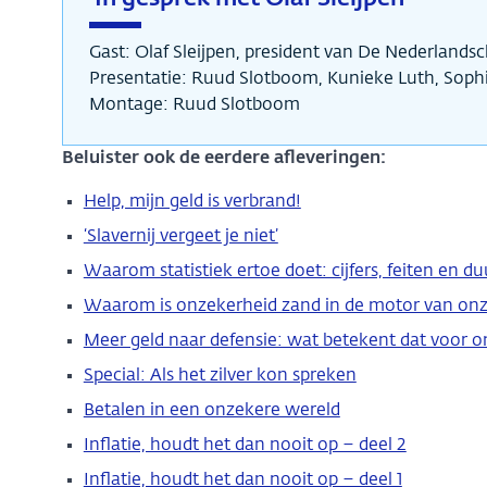
Gast: Olaf Sleijpen, president van De Nederland
Presentatie: Ruud Slotboom, Kunieke Luth, Soph
Montage: Ruud Slotboom
Beluister ook de eerdere afleveringen:
Help, mijn geld is verbrand!
‘Slavernij vergeet je niet’
Waarom statistiek ertoe doet: cijfers, feiten en 
Waarom is onzekerheid zand in de motor van on
Meer geld naar defensie: wat betekent dat voor 
Special: Als het zilver kon spreken
Betalen in een onzekere wereld
Inflatie, houdt het dan nooit op – deel 2
Inflatie, houdt het dan nooit op – deel 1