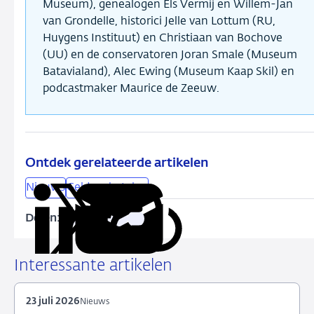
Museum), genealogen Els Vermij en Willem-Jan
van Grondelle, historici Jelle van Lottum (RU,
Huygens Instituut) en Christiaan van Bochove
(UU) en de conservatoren Joran Smale (Museum
Batavialand), Alec Ewing (Museum Kaap Skil) en
podcastmaker Maurice de Zeeuw.
Ontdek gerelateerde artikelen
Nieuws
Geld en betalen
Delen:
Kopieer
Deel
Deel
Deel
Deel
deze
via
via
via
via
URL
LinkedIn
X
Facebook
e-
Interessante artikelen
mail
23 juli 2026
Nieuws