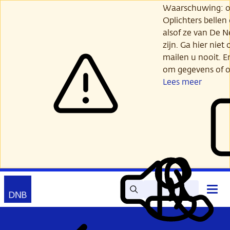
Ga
Waarschuwing: opl
verder
Oplichters bellen
naar
alsof ze van De 
hoofdinhoud
zijn. Ga hier niet 
mailen u nooit. E
om gegevens of o
Lees meer
Zoek
Contact
Hoof
Lees
Mijn
open
voor
DNB