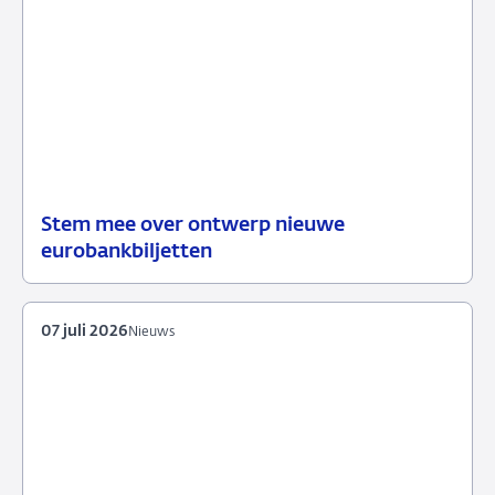
Stem mee over ontwerp nieuwe
23
Nieuws
eurobankbiljetten
juli
2026
07 juli 2026
Nieuws