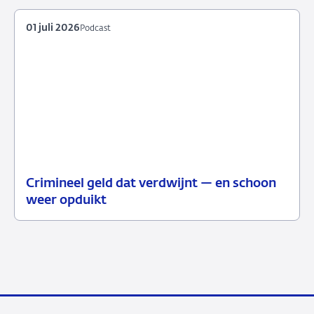
01 juli 2026
Podcast
Crimineel geld dat verdwijnt — en schoon
01
Podcast
weer opduikt
juli
2026