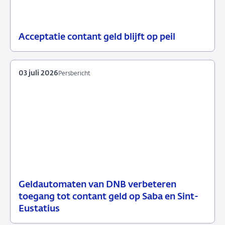
Acceptatie contant geld blijft op peil
07
Nieuws
juli
2026
03 juli 2026
Persbericht
Geldautomaten van DNB verbeteren
03
Persbericht
toegang tot contant geld op Saba en Sint-
juli
Eustatius
2026