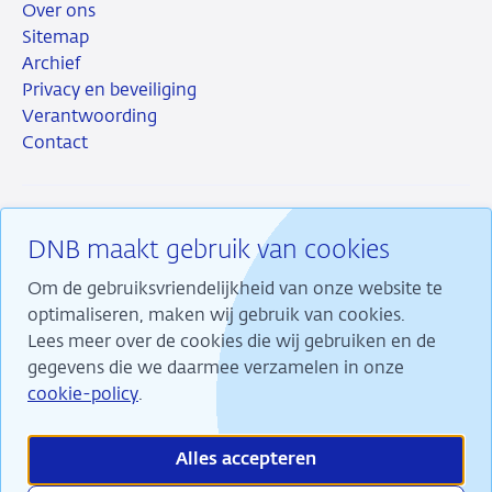
Over ons
Sitemap
Archief
Privacy en beveiliging
Verantwoording
Contact
DNB maakt gebruik van cookies
RSS
Instagram
Linkedin
X
Om de gebruiksvriendelijkheid van onze website te
optimaliseren, maken wij gebruik van cookies.
Lees meer over de cookies die wij gebruiken en de
gegevens die we daarmee verzamelen in onze
Wij maken ons sterk voor financiële stabiliteit en
cookie-policy
.
dragen daarmee bij aan duurzame welvaart in
Nederland.
Alles accepteren