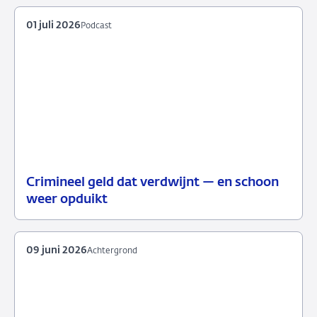
2026
01 juli 2026
Podcast
Crimineel geld dat verdwijnt — en schoon
01
Podcast
weer opduikt
juli
2026
09 juni 2026
Achtergrond