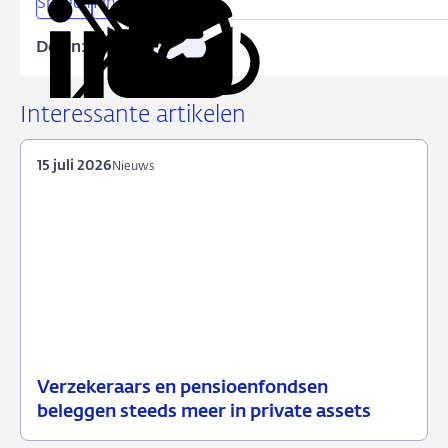
Speech
Financiële sector
Delen:
Kopieer
Deel
Deel
Deel
Deel
deze
via
via
via
via
URL
LinkedIn
X
Facebook
e-
Interessante artikelen
mail
15 juli 2026
Nieuws
Verzekeraars en pensioenfondsen
15
Nieuws
beleggen steeds meer in private assets
juli