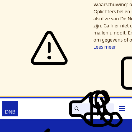
Ga
Waarschuwing: opl
verder
Oplichters bellen
naar
alsof ze van De 
hoofdinhoud
zijn. Ga hier niet 
mailen u nooit. E
om gegevens of o
Lees meer
Zoek
Contact
Hoof
Lees
Mijn
open
voor
DNB