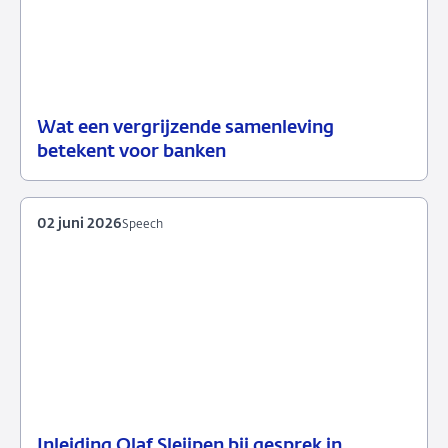
Wat een vergrijzende samenleving
09
Achtergrond
betekent voor banken
juni
2026
02 juni 2026
Speech
Inleiding Olaf Sleijpen bij gesprek in