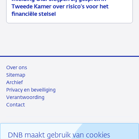
02
Speech
Tweede Kamer over risico’s voor het
juni
financiële stelsel
2026
Over ons
Sitemap
Archief
Privacy en beveiliging
Verantwoording
Contact
DNB maakt gebruik van cookies
RSS
Instagram
Linkedin
X