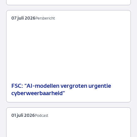
08
Blog
juli
2026
07 juli 2026
Persbericht
FSC: “AI-modellen vergroten urgentie
07
Persbericht
cyberweerbaarheid”
juli
2026
01 juli 2026
Podcast