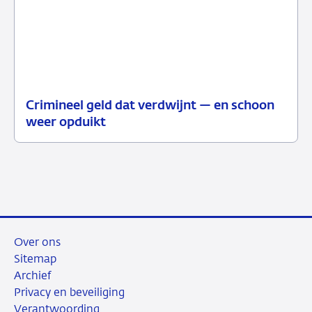
Crimineel geld dat verdwijnt — en schoon
01
Podcast
weer opduikt
juli
2026
Over ons
Sitemap
Archief
Privacy en beveiliging
Verantwoording