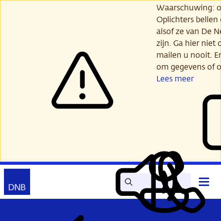
Ga
Waarschuwing: opl
verder
Oplichters bellen
naar
alsof ze van De 
hoofdinhoud
zijn. Ga hier niet 
mailen u nooit. E
om gegevens of o
Lees meer
Zoek
Contact
Hoof
Lees
Mijn
open
voor
DNB