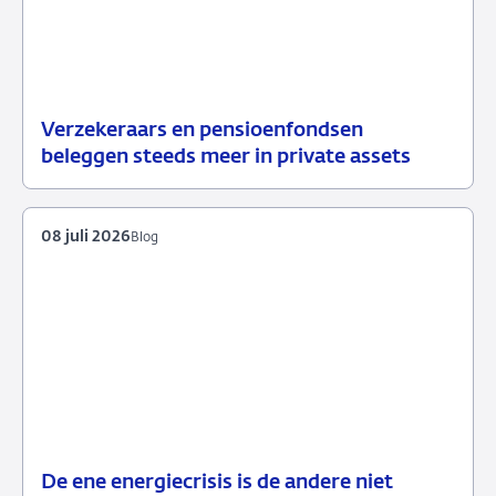
Verzekeraars en pensioenfondsen
15
Nieuws
beleggen steeds meer in private assets
juli
2026
08 juli 2026
Blog
De ene energiecrisis is de andere niet