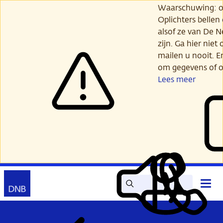
Ga
Waarschuwing: opl
verder
Oplichters bellen
naar
alsof ze van De 
hoofdinhoud
zijn. Ga hier niet 
mailen u nooit. E
om gegevens of o
Lees meer
Zoek
Contact
Hoof
Lees
Mijn
open
voor
DNB