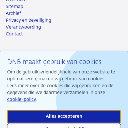
Over ons
Sitemap
Archief
Privacy en beveiliging
Verantwoording
Contact
DNB maakt gebruik van cookies
RSS
Instagram
Linkedin
X
Om de gebruiksvriendelijkheid van onze website te
optimaliseren, maken wij gebruik van cookies.
Lees meer over de cookies die wij gebruiken en de
gegevens die we daarmee verzamelen in onze
Wij maken ons sterk voor financiële stabiliteit en
cookie-policy
.
dragen daarmee bij aan duurzame welvaart in
Nederland.
Alles accepteren