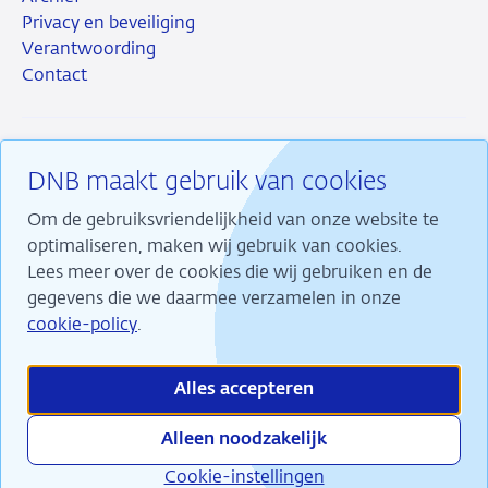
Privacy en beveiliging
Verantwoording
Contact
DNB maakt gebruik van cookies
RSS
Instagram
Linkedin
X
Om de gebruiksvriendelijkheid van onze website te
optimaliseren, maken wij gebruik van cookies.
Lees meer over de cookies die wij gebruiken en de
gegevens die we daarmee verzamelen in onze
Wij maken ons sterk voor financiële stabiliteit en
cookie-policy
.
dragen daarmee bij aan duurzame welvaart in
Nederland.
Alles accepteren
Alleen noodzakelijk
Cookie-instellingen