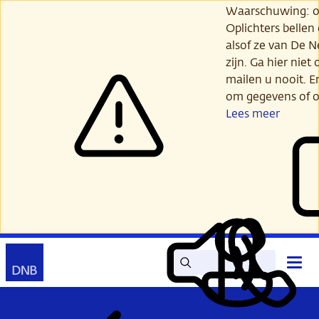
Ga
Waarschuwing: opl
verder
Oplichters bellen
naar
alsof ze van De 
hoofdinhoud
zijn. Ga hier niet 
mailen u nooit. E
om gegevens of o
Lees meer
Zoek
Contact
Hoof
Lees
Mijn
open
voor
DNB