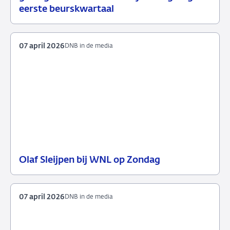
mei
eerste beurskwartaal
2026
07 april 2026
DNB in de media
Olaf Sleijpen bij WNL op Zondag
07
DNB
april
in
2026
de
07 april 2026
DNB in de media
media