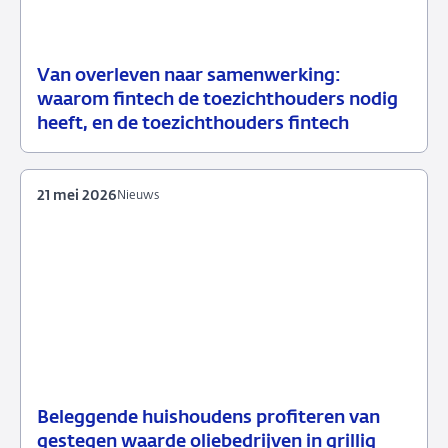
Van overleven naar samenwerking:
21
Speech
waarom fintech de toezichthouders nodig
mei
heeft, en de toezichthouders fintech
2026
21 mei 2026
Nieuws
Beleggende huishoudens profiteren van
21
Nieuws
gestegen waarde oliebedrijven in grillig