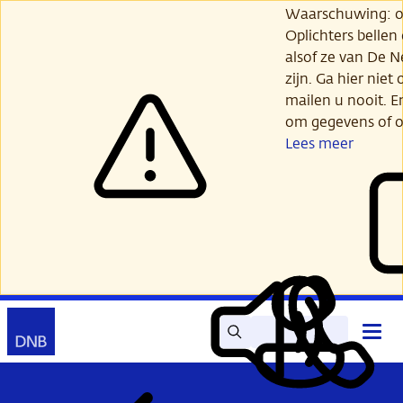
Ga
Waarschuwing: opl
verder
Oplichters bellen
naar
alsof ze van De 
hoofdinhoud
zijn. Ga hier niet 
mailen u nooit. E
om gegevens of o
Lees meer
Zoek
Contact
Hoof
Lees
Mijn
open
voor
DNB