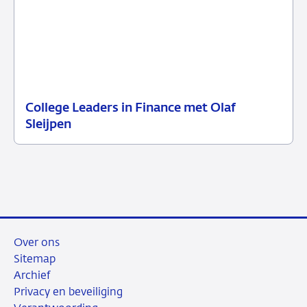
College Leaders in Finance met Olaf
07
DNB
Sleijpen
april
in
2026
de
media
Over ons
Sitemap
Archief
Privacy en beveiliging