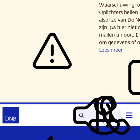
Ga
Waarschuwing: opl
verder
Oplichters bellen
naar
alsof ze van De 
hoofdinhoud
zijn. Ga hier niet 
mailen u nooit. E
om gegevens of o
Lees meer
Zoek
Contact
Hoof
Lees
Mijn
open
voor
DNB