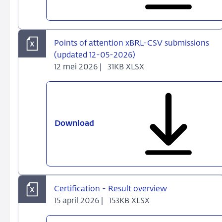
Linkbase
Documents
2026
Q2
Points of attention xBRL-CSV submissions
(updated 12-05-2026)
12 mei 2026 |
31KB XLSX
Download
Points
of
attention
xBRL-
CSV
submissions
Certification - Result overview
(updated
15 april 2026 |
153KB XLSX
12-
05-