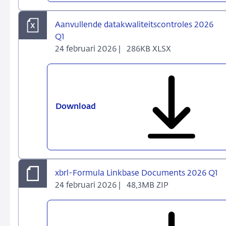
indicatoren
RF
Aanvullende datakwaliteitscontroles 2026
4.2
Q1
24 februari 2026 |
286KB XLSX
Download
Aanvullende
datakwaliteitscontroles
2026
Q1
xbrl-Formula Linkbase Documents 2026 Q1
24 februari 2026 |
48,3MB ZIP