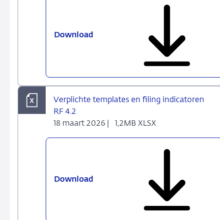
2026)
Download
Certification
-
Result
overview
Verplichte templates en filing indicatoren
RF 4.2
18 maart 2026 |
1,2MB XLSX
Download
Verplichte
templates
en
filing