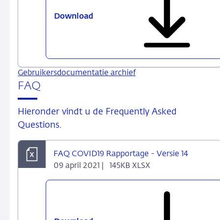
Download
xbrl-
Formula
Linkbase
Documents
2026
Gebruikersdocumentatie archief
Q1
FAQ
Hieronder vindt u de Frequently Asked
Questions.
FAQ COVID19 Rapportage - Versie 14
09 april 2021 |
145KB XLSX